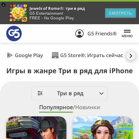
+
Jewels of Rome®: три в ряд
G5 Entertainment
СМОТРЕТЬ
FREE - На Google Play
G5 Friends®
МЕНЮ
Google Play
G5 Store®: Играть сейчас
Игры в жанре Три в ряд для iPhone
Три в ряд
Популярное
/
Новинки
Шерлок・
Jewels
Игры
of
на
Rome®: три
поиск
в