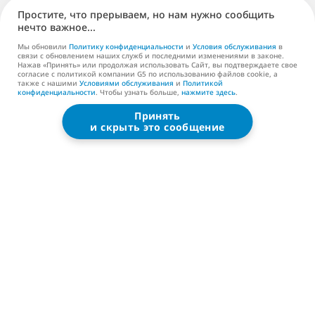
Простите, что прерываем, но нам нужно сообщить
Паблишинг (EN)
нечто важное...
Поддержка
Мы обновили
Политику конфиденциальности
и
Условия обслуживания
в
связи с обновлением наших служб и последними изменениями в законе.
Нажав «Принять» или продолжая использовать Сайт, вы подтверждаете свое
Контакты (EN)
согласие с политикой компании G5 по использованию файлов cookie, а
также с нашими
Условиями обслуживания
и
Политикой
конфиденциальности
. Чтобы узнать больше,
нажмите здесь
.
Принять
G5 ENTERTAINMENT ®
и скрыть это сообщение
© 2026 G5 Entertainment AB
Условия обслуживания
Политика конфиденциальности
Условия обслуживания магазина G5