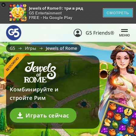
+
Jewels of Rome®: три в ряд
G5 Entertainment
СМОТРЕТЬ
FREE - На Google Play
G5 Friends®
МЕНЮ
G5
Игры
Jewels of Rome
БЕСПЛАТНО
Комбинируйте и
стройте Рим
Играть сейчас