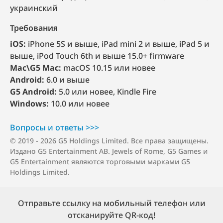
украинский
Требования
iOS:
iPhone 5S и выше, iPad mini 2 и выше, iPad 5 и
выше, iPod Touch 6th и выше 15.0+ firmware
Mac\G5 Mac:
macOS 10.15 или новее
Android:
6.0 и выше
G5 Android:
5.0 или новее, Kindle Fire
Windows:
10.0 или новее
Вопросы и о⁠т⁠в⁠е⁠т⁠ы >⁠>⁠>
© 2019 - 2026 G5 Holdings Limited. Все права защищены.
Издано G5 Entertainment AB. Jewels of Rome, G5 Games и
G5 Entertainment являются торговыми марками G5
Holdings Limited.
Отправьте ссылку на мобильный телефон или
отсканируйте QR-код!