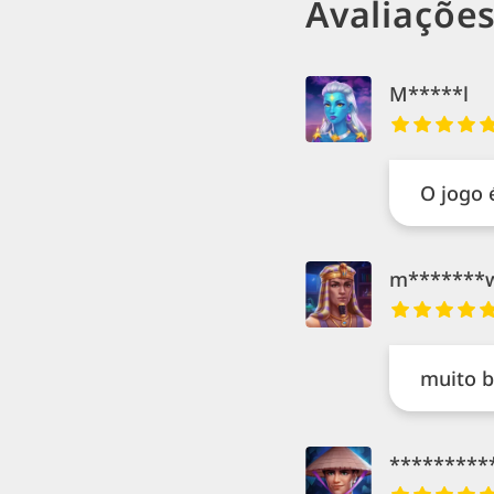
Avaliaçõe
M*****l
O jogo 
m*******
muito 
*********