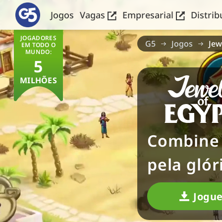
Jogos
Vagas
Empresarial
Distri
JOGADORES
G5
Jogos
Jew
EM TODO O
MUNDO:
5
MILHÕES
Combine 
pela glór
Jogu