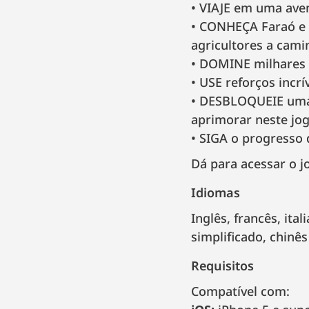
VIAJE em uma avent
CONHEÇA Faraó e s
agricultores a cam
DOMINE milhares d
USE reforços incr
DESBLOQUEIE uma v
aprimorar neste jog
SIGA o progresso 
Dá para acessar o jo
Idiomas
inglês, francês, italiano, alemão, espanhol, português brasileiro, russo, coreano, chinês
simplificado, chinês
Requisitos
Compatível com: