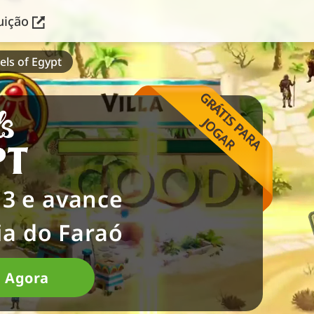
buição
els of Egypt
G
R
Á
T
I
S
P
A
R
A
O
G
A
J
R
3 e avance
ia do Faraó
e Agora