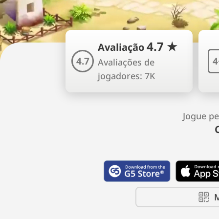
4.7 ★
Avaliação
4.7
4
Avaliações de
jogadores: 7K
Jogue p
M