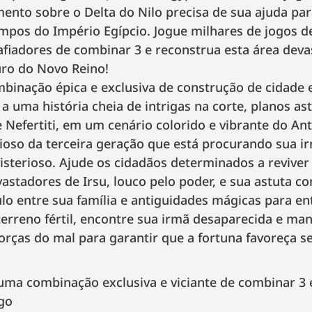
ento sobre o Delta do Nilo precisa de sua ajuda par
empos do Império Egípcio. Jogue milhares de jogos d
afiadores de combinar 3 e reconstrua esta área dev
uro do Novo Reino!
binação épica e exclusiva de construção de cidade 
 a uma história cheia de intrigas na corte, planos as
e Nefertiti, em um cenário colorido e vibrante do Ant
ioso da terceira geração que está procurando sua i
sterioso. Ajude os cidadãos determinados a revive
astadores de Irsu, louco pelo poder, e sua astuta co
lo entre sua família e antiguidades mágicas para en
terreno fértil, encontre sua irmã desaparecida e m
forças do mal para garantir que a fortuna favoreça 
uma combinação exclusiva e viciante de combinar 3 
go