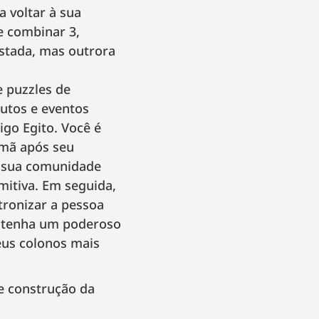
a voltar à sua
e combinar 3,
astada, mas outrora
e puzzles de
tutos e eventos
igo Egito. Você é
rmã após seu
r sua comunidade
mitiva. Em seguida,
tronizar a pessoa
antenha um poderoso
seus colonos mais
e construção da