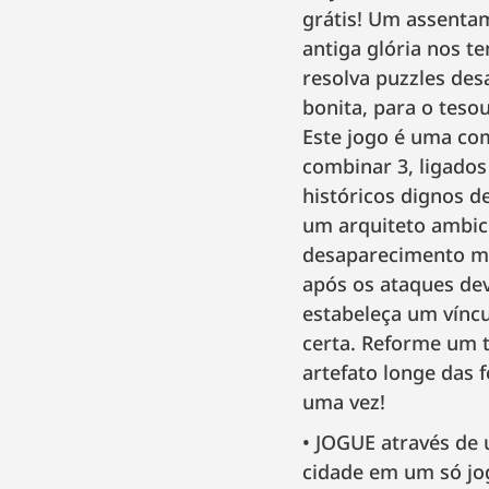
grátis! Um assentam
antiga glória nos t
resolva puzzles des
bonita, para o teso
Este jogo é uma com
combinar 3, ligados
históricos dignos d
um arquiteto ambic
desaparecimento mi
após os ataques dev
estabeleça um víncu
certa. Reforme um 
artefato longe das 
uma vez!
JOGUE através de 
cidade em um só jo