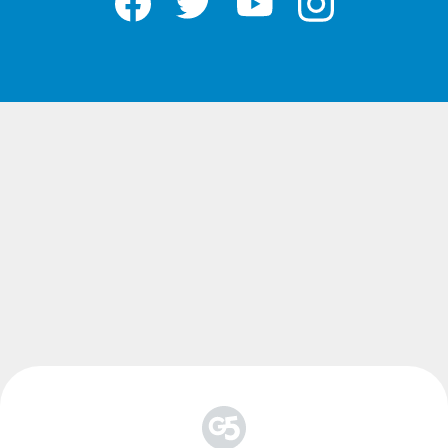
Jogos de cartas para iPad
Joga jogos de cartas grátis para iPad com G5.
Desfruta de solitário, TriPeaks e puzzles de cartas
relaxantes no teu tablet.
Ler menos