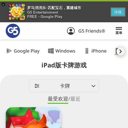
+
罗马消消乐: 匹配宝石，重建城市
G5 Entertainment
详情
FREE - Google Play
G5 Friends®
菜单
Google Play
Windows
iPhone
iP
iPad版卡牌游戏
卡牌
最受欢迎
/
最近
卡
牌
魔
幻