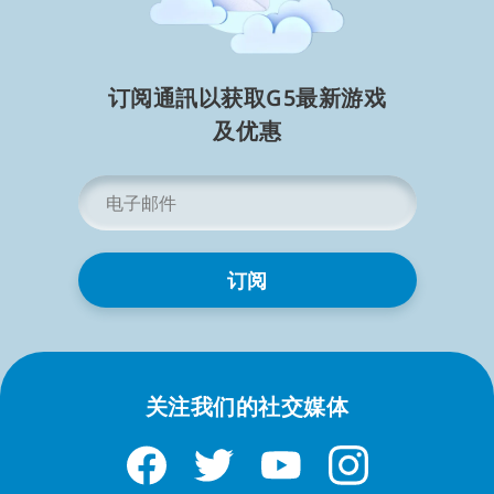
所有游戏
卡牌游戏
iPad 游戏
iPad 卡牌游戏
iPhone 卡牌游戏
订阅通訊以获取G5最新游戏
Google Play 卡牌游戏
及⁠优⁠惠
更多 iPad 游戏
电
子
邮
iPad 隐藏物品游戏
iPad 麻将游戏
件
*
iPad 免费纸牌游戏 - iOS
在 iPad 上免费玩 G5 纸牌游戏。畅玩 Solitaire、TriPeaks
关注我们的社交媒体
和轻松纸牌谜题，体验休闲 iOS 游戏。
阅读简略信息