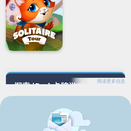
之
旅:
趣
味
纸
牌
解
谜
冒
险
Load
Next
Page
阅读更多信息
探索 iPad 卡牌游戏
探索适用于 iPad 的 G5 卡牌游戏，以及相关游戏
和平台。
iPad 卡牌游戏