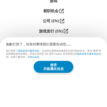
游戏
就职机会
公司 (EN)
游戏发行 (EN)
支持
抱歉打扰了，但有些事情我们需要告诉您……
联系我们 (EN)
我们更新了
隐私政策
和
服务条款
，以反映近期增加的服务和法律方面的变化。单击“接受”按
钮或继续使用本网站，即表示您同意 G5 使用 Cookie 及同意我们的
隐私政策
和
服务条款
细
则。如需了解详情，请
单击此处
。
接受
G5 ENTERTAINMENT ®
并隐藏此信息
© 2026 G5 Entertainment AB
服务条款
隐私政策
G5商店服务条款