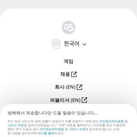
简
体
한국어
中
文
게임
채용
회사 (EN)
퍼블리셔 (EN)
지원
방해해서 죄송합니다만 드릴 말씀이 있습니다...
최근 당사 서비스와 관련 법률이 변경되어 이를 반영하기 위해 당사
개인정보처리방침
및
문의 (EN)
서비스 약관
을 업데이트하였습니다. "수락" 버튼을 클릭하거나 사이트를 계속 이용하면
G5의 쿠키 사용과 당사
개인정보처리방침
및
서비스 약관
에 동의하게 됩니다. 자세
한 내⁠용⁠을 알⁠아⁠보⁠려⁠면
여⁠기⁠를 클⁠릭⁠
⁠하⁠세⁠요⁠.