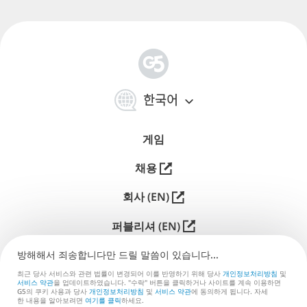
简
体
한국어
中
文
게임
채용
회사 (EN)
퍼블리셔 (EN)
지원
방해해서 죄송합니다만 드릴 말씀이 있습니다...
최근 당사 서비스와 관련 법률이 변경되어 이를 반영하기 위해 당사
개인정보처리방침
및
문의 (EN)
서비스 약관
을 업데이트하였습니다. "수락" 버튼을 클릭하거나 사이트를 계속 이용하면
G5의 쿠키 사용과 당사
개인정보처리방침
및
서비스 약관
에 동의하게 됩니다. 자세
한 내⁠용⁠을 알⁠아⁠보⁠려⁠면
여⁠기⁠를 클⁠릭⁠
⁠하⁠세⁠요⁠.