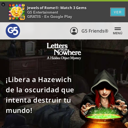
+
Jewels of Rome®: Match 3 Gems
G5 Entertainment
VER
GRATIS - En Google Play
G5 Friends®
MENÚ
¡Libera a Hazewich
de la oscuridad que
intenta destruir tu
mundo!