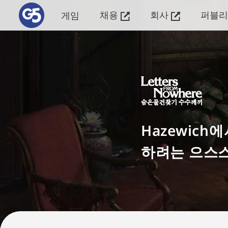
채용
회사
퍼블
게임
Hazewic
하려는 으스스