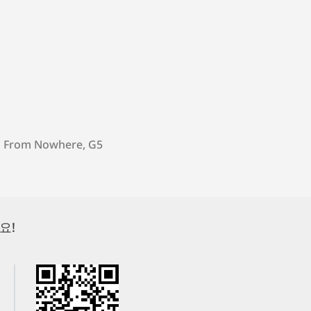
 From Nowhere, G5
요!