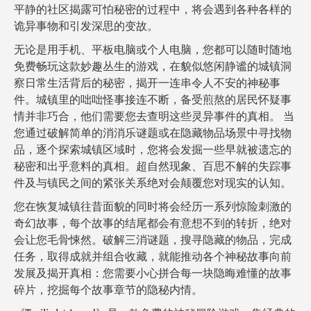
平静的社区揭露可怕秘密的过程中，将会遇到各种各样的
诡异事物和引发深思的变故。
无论是用手机、平板电脑或个人电脑，您都可以随时随地
免费畅玩这款妙趣丛生的游戏，在貌似悠闲静谧的城镇洞
察日常生活背后的秘密，揭开一连串令人不安的神秘事
件。城镇里的咄咄怪事接连不断，备受煎熬的居民怀疑事
情并非巧合，他们需要您去查明这些灵异事件的真相。 当
您通过破解简单的消消乐谜题或在隐藏物品场景中寻找物
品，逐个探索城镇区域时，您将会发掘一些早就被遗忘的
秘密和出乎意料的真相。超自然现象、百思不解的失踪事
件及与镇民之间的紧张关系绝对会颠覆您对现实的认知。
您在恢复城镇往昔面貌的同时将会经历一系列惊险刺激的
奇幻故事，每个故事的结尾都会有意想不到的转折，绝对
会让您毛骨悚然。破解三消谜题，搜寻隐藏的物品，完成
任务，取得成就并组合收藏，就能推动各个神秘故事向前
发展及揭开真相：您需要小心拼合每一块隐晦难懂的故事
碎片，挖掘每个故事章节的隐秘内情。