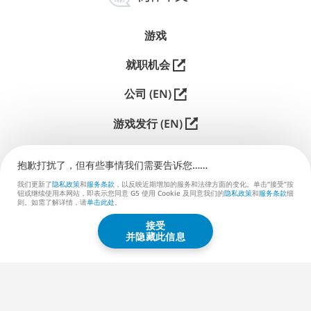
中
文
游戏
就职机会
公司 (EN)
游戏发行 (EN)
支持
抱歉打扰了，但有些事情我们需要告诉您……
联系我们 (EN)
我们更新了
隐私政策
和
服务条款
，以反映近期增加的服务和法律方面的变化。单击“接受”按
钮或继续使用本网站，即表示您同意 G5 使用 Cookie 及同意我们的
隐私政策
和
服务条款
细
则。如需了解详情，请
单击此处
。
接受
G5 ENTERTAINMENT ®
并隐藏此信息
© 2026 G5 Entertainment AB
服务条款
隐私政策
G5商店服务条款