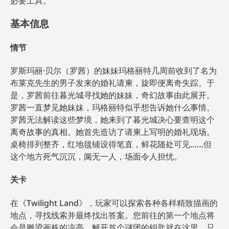
必要工具。
基本信息
情节
罗斯玛丽·贝尔（罗茜）的妹妹玛格丽特几周前收到了名为
布莱克先生的男子发来的婚礼请柬，旋即便离奇失踪。于
是，罗茜前往暮光城寻找她的妹妹，奇幻故事由此展开。
罗茜一直梦见她妹妹，玛格丽特似乎想告诉她什么事情。
罗茜无法解读这些梦境，她来到了暮光城决心要查明这个
离奇故事的真相。她首先造访了请柬上写明的婚礼现场。
桌椅排列整齐，红地毯铺设得笔直，鲜花随处可见……但
这个地方死气沉沉，阒无一人，场面令人担忧。
关卡
在《Twilight Land》，玩家可以探索各种各样精致描画的
地点，寻找线索并最终找出答案。您前往的第一个地点将
会是雕梁画栋的凉亭，解开首个谜团的钥匙就在这里。只