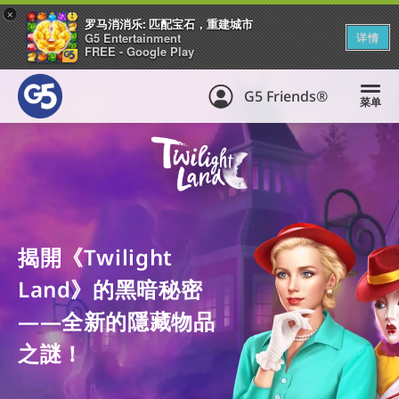
+
罗马消消乐: 匹配宝石，重建城市
G5 Entertainment
详情
FREE - Google Play
G5 Friends®
菜单
揭開《Twilight
Land》的黑暗秘密
——全新的隱藏物品
之謎！