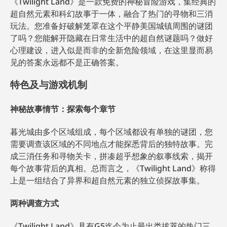
《Twilight Land》是一款免费的神秘冒险游戏，集经典的
超自然元素和科幻故事于一体，融合了热门的寻物和三消
玩法。您准备好破解笼罩在这个平静美国城镇周围的谜团
了吗？您能解开隐藏在日常生活中的超自然谜题吗？做好
心理建设，进入似是而非的全新危险领域，在这里显而易
见的答案永远都不是正确答案。
特色及与游戏机制
神秘故事情节：探索每个章节
暮光城由多个区域组成，每个区域都设有单独的谜团，您
需要调查该区域的不同地点才能探悉背后的独特故事。完
成三消任务和寻物关卡，拼凑超乎想象的叙事线索，揭开
每个故事背后的真相。总而言之，《Twilight Land》称得
上是一组结合了异界和超自然元素的独立侦探故事集。
两种调查方式
《Twilight Land》具有G5迄今为止最出类拔萃的热门三