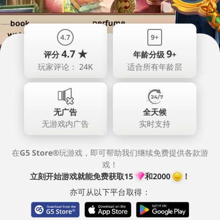
4.7
9+
4.7 ★
9
评分
年龄分级
+
玩家评论： 24K
适合所有年龄层
无广告
全天候
无游戏内广告
实时支持
在
G5 Store®
玩游戏，即可帮助我们继续免费提供各款游
戏！
立刻开始游戏就能免费获取
15
和⁠
2000
⁠！
亦可从以下平台取得：