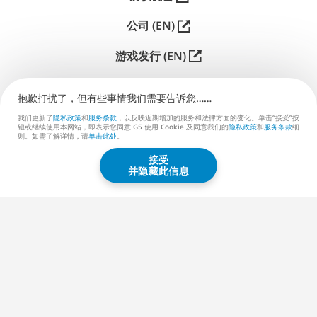
公司 (EN)
游戏发行 (EN)
支持
抱歉打扰了，但有些事情我们需要告诉您……
联系我们 (EN)
我们更新了
隐私政策
和
服务条款
，以反映近期增加的服务和法律方面的变化。单击“接受”按
钮或继续使用本网站，即表示您同意 G5 使用 Cookie 及同意我们的
隐私政策
和
服务条款
细
则。如需了解详情，请
单击此处
。
接受
G5 ENTERTAINMENT ®
并隐藏此信息
© 2026 G5 Entertainment AB
服务条款
隐私政策
G5商店服务条款