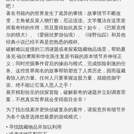
吧！
著名书籍内的世界发生了诡异的事情：故事情节不断改
变，主角被反派人物打败，厄运连连。文学魔法在这里发
挥着奇特的作用，而且显得如此真实！如今，《巴斯克维
尔的猎犬》、《爱丽丝梦游仙境》、《绿野仙踪》和其他
经典小说已经不再是您熟悉的模样。
破解难以捉摸的三消谜题或者探索隐藏物品场景，帮助夏
洛克·福尔摩斯和华生医生复原书籍的原本情节并伸张正
义；同时挖掘事件背后的缘由与模式，完成惊险刺激的任
务。这些世界闻名的故事帮助塑造了人类历史，因而蕴藏
着惊人的力量。任何人只要掌握这股力量，就能统御宇
宙。绝不能让它落入恶人之手！
展开精彩纷呈的侦探冒险，破解新奇的谜题并立刻调查罪
案，不然真实世界就会变得面目全非！
为了找出线索并更快侦破复杂的案件，请留意所有细节并
为各个场景选择您最爱的游戏模式：
寻找隐藏物品并加以利用
或者连续匹配宝石