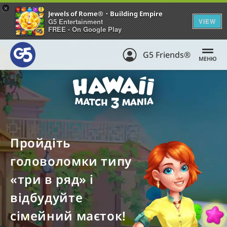
+
Jewels of Rome®・Building Empire
G5 Entertainment
VIEW
FREE - On Google Play
G5 Friends®
МЕНЮ
Пройдіть
головоломки типу
«три в ряд» і
відбудуйте
сімейний маєток!