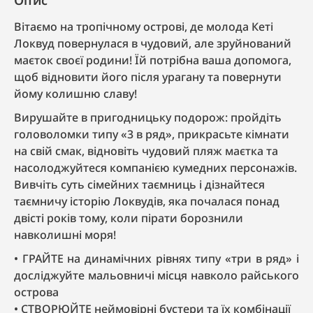
Вітаємо на тропічному острові, де молода Кеті
Локвуд повернулася в чудовий, але зруйнований
маєток своєї родини! Їй потрібна ваша допомога,
щоб відновити його після урагану та повернути
йому колишню славу!
Вирушайте в пригодницьку подорож: пройдіть
головоломки типу «3 в ряд», прикрасьте кімнати
на свій смак, відновіть чудовий пляж маєтка та
насолоджуйтеся компанією кумедних персонажів.
Вивчіть суть сімейних таємниць і дізнайтеся
таємничу історію Локвудів, яка почалася понад
двісті років тому, коли пірати борознили
навколишні моря!
ГРАЙТЕ на динамічних рівнях типу «три в ряд» і
досліджуйте мальовничі місця навколо райського
острова
СТВОРЮЙТЕ неймовірні бустери та їх комбінації