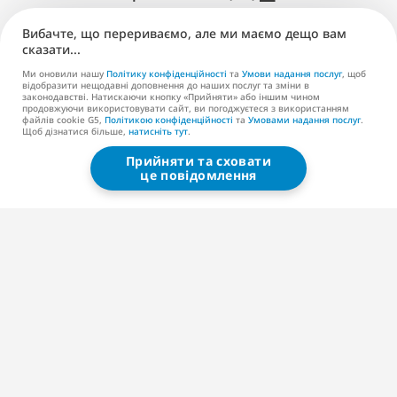
Публікація (EN)
Вибачте, що перериваємо, але ми маємо дещо вам
сказати...
Підтримка
Ми оновили нашу
Політику конфіденційності
та
Умови надання послуг
, щоб
відобразити нещодавні доповнення до наших послуг та зміни в
законодавстві. Натискаючи кнопку «Прийняти» або іншим чином
Контакти (EN)
продовжуючи використовувати сайт, ви погоджуєтеся з використанням
файлів cookie G5,
Політикою конфіденційності
та
Умовами надання послуг
.
Щоб дізнатися більше,
натисніть тут
.
Прийняти та сховати
G5 ENTERTAINMENT ®
це повідомлення
© 2026 G5 Entertainment AB
Умови надання послуг
Політика конфіденційності
Умови надання послуг магазину G5