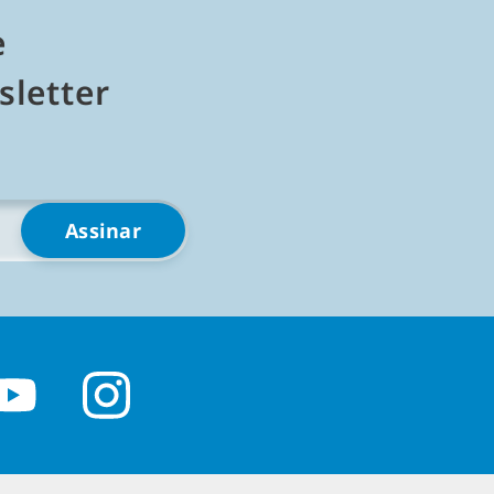
e
ária e comida
letter
des
ch 3
 baixa grátis e mantém no seu próprio
e navegador, sem streaming, sem pegadinha
fline. Vão de aconchegantes jogos de
tes a profundas simulações de tycoon que