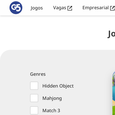
Vagas
Empresarial
Jogos
J
The
Best
City
Building
J
Games
Genres
o
Hidden Object
Mahjong
e
r
Match 3
a