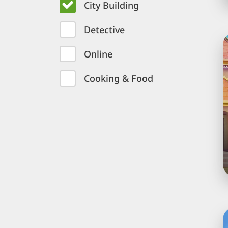
City Building
Detective
H
M
Online
3
Cooking & Food
D
e
Q
c
M