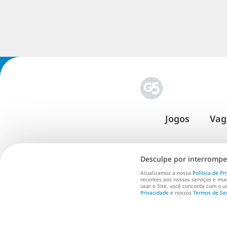
T
d
V
d
p
i
g
Jogos
Vag
e
o
M
Desculpe por interromper
v
Atualizamos a nossa
Política de Pr
c
recentes aos nossos serviços e mud
usar o Site, você concorda com o 
Termos d
j
Privacidade
e nossos
Termos de Se
S
f