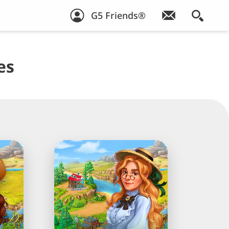
G5 Friends®
es
Sheriff
of
Mahjong®:
Solitário