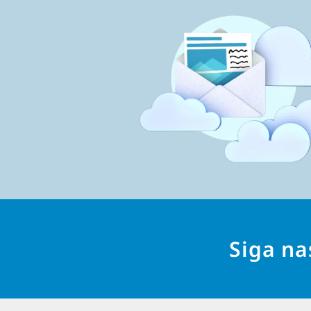
C
d
Siga na
n
r
d