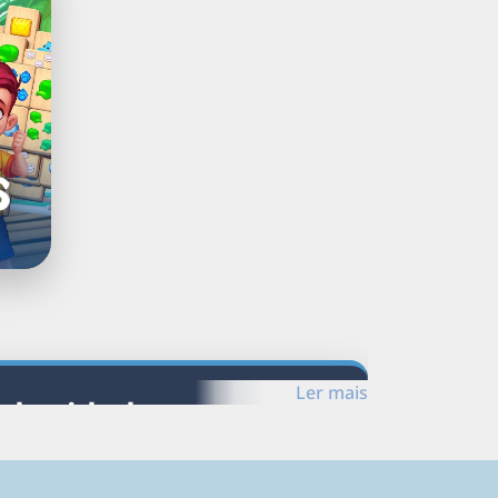
Ler mais
 de cidades
s e gêneros relacionados.