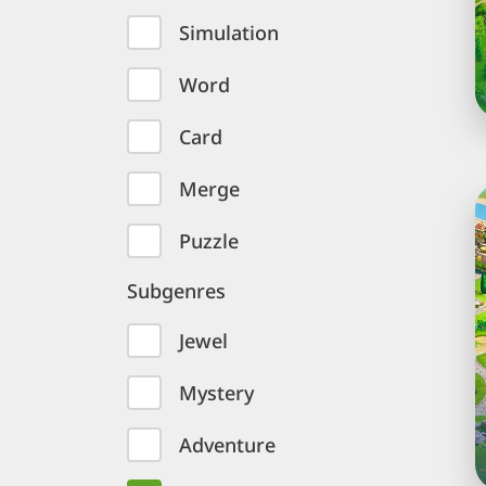
c
Simulation
Word
Card
Merge
o
Puzzle
p
Subgenres
e
r
Jewel
a
c
Mystery
Adventure