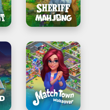
Match
Town
Makeover®:
Decoração