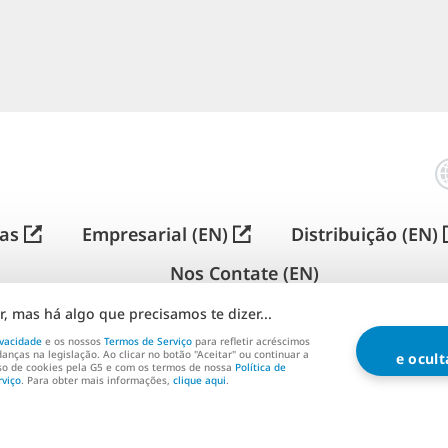
Jogos de construção de cidades grátis
rês escolhas, três climas diferentes. Dediquei horas a cada
e «qual é de verdade o ideal para você».
irtual City Playground
– comece aqui se você quer a coisa d
e tycoon. Você zoneia quarteirões residenciais e industriai
rima ao produto acabado, e mantém os cidadãos contente
简
mpostos. Nada te apressa – não há cronômetros de contag
体
中
astar. Roda em PC, Mac e celular, online ou totalmente offli
as
Empresarial (EN)
Distribuição (EN)
文
ntão uma conexão morta num trem não te custa nada. Gráti
pcionais aceleram as coisas, mas nenhuma delas tranca o n
Nos Contate (EN)
atch Town Makeover
– a entrada suave. A cidade já existe;
, mas há algo que precisamos te dizer...
ocê ganha resolvendo quebra-cabeças Match-3. Menos zon
G5 ENTERTAINMENT ®
© 2026 G5 Entertainment AB
ivacidade
e os nossos
Termos de Serviço
para refletir acréscimos
onstante e visível. É este que eu daria a alguém que quer r
anças na legislação. Ao clicar no botão "Aceitar" ou continuar a
e ocul
uso de cookies pela G5 e com os termos de nossa
Política de
e serviço
Política de privacidade
Termos de serviço 
ogar, com compras opcionais para jogadas extra e boosters
rviço
. Para obter mais informações,
clique aqui
.
heriff of Mahjong
– para quem quer um cenário, não uma pl
ronteira do Velho Oeste um prédio de cada vez resolvendo 