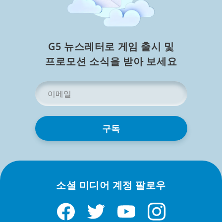
모든 게임
오프라인 게임
요리 및 음식 게임
어드벤처 게임
G5 뉴스레터로 게임 출시 및
도시 건설 게임
⁠프⁠로⁠모⁠션 소⁠식⁠을 받⁠아 보⁠세⁠요
관련 장르
이
메
일
시뮬레이션 게임
머지 게임
주
소
*
매치 3 게임
이 페이지의 모든 게임은 무료로 다운로드해 당신의 기기
소셜 미디어 계정 팔로우
에 간직하는 완전한 도시 건설 게임입니다 — PC, Mac,
iPhone, iPad, 또는 Android. 브라우저 탭도, 스트리밍도,
결제 단계의 함정도 없습니다. 한 번 설치하면 온라인이든