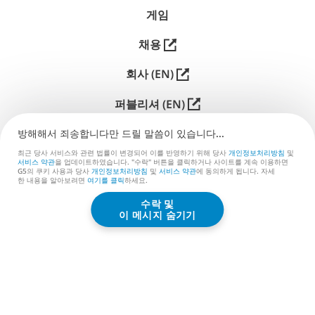
니 기차에서 연결이 끊겨도 잃을 게 없습니다. 무료 다운로
게임
드이며, 선택형 인앱 구매가 진행을 빠르게 해 주지만, 그중
무엇도 핵심 게임을 잠그지 않습니다.
채용
Match Town Makeover
— 부드러운 입문로. 마을은 이미
회사 (EN)
존재하고, 당신의 일은 그것을 다시 짓는 것이며, 매치3 퍼
즐을 깨서 각 보수 공사를 따냅니다. 구획 나누기와 스프레
퍼블리셔 (EN)
드시트는 덜하고, 꾸준하고 눈에 보이는 진전은 더하죠. 이
건 끝까지 최적화하기보다 느긋하게 쉬고 싶은 사람에게
지원
방해해서 죄송합니다만 드릴 말씀이 있습니다...
건네줄 게임입니다. 무료 플레이이며, 추가 이동과 부스터
최근 당사 서비스와 관련 법률이 변경되어 이를 반영하기 위해 당사
개인정보처리방침
및
문의 (EN)
서비스 약관
을 업데이트하였습니다. "수락" 버튼을 클릭하거나 사이트를 계속 이용하면
를 위한 선택형 구매가 있습니다.
G5의 쿠키 사용과 당사
개인정보처리방침
및
서비스 약관
에 동의하게 됩니다. 자세
한 내⁠용⁠을 알⁠아⁠보⁠려⁠면
여⁠기⁠를 클⁠릭⁠
⁠하⁠세⁠요⁠.
Sheriff of Mahjong
— 스프레드시트가 아니라 배경을 원
수락 및
하는 사람들을 위한 작품. 마작 배치를 풀어 와일드 웨스트
G5 ENTERTAINMENT ®
이 메시지 숨기기
변경 마을을 한 건물씩 다시 짓습니다. 관리는 가볍고, 테마
© 2026 G5 Entertainment AB
와 이야기는 묵직하죠. 무료 플레이, 선택형 인앱 구매.
서비스 약관
개인정보처리방침
SimCity나 Cities: Skylines에서 넘어오셨나요? 바로 그 게
G5 스토어 서비스 약관
임들을 무료로 얻진 못하지만,
Virtual City Playground
가
똑같은 "계획하고, 키우고, 균형 맞추는" 갈증을 긁어 줍니