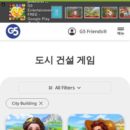
Jewels of Rome®: 보석게임: 퍼즐 게임하기 과 건축 도시 엠파이어
+
G5
Entertainment
보
기
FREE -
Google Play
출시 중
G5 Friends®
메뉴
도시 건설 게임
The
Best
All Filters
City
Building
City Building
Games
Jewels
Jewels
of
of
Rome®:
the