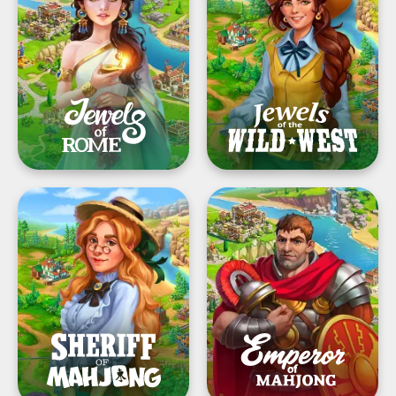
보
Wild
석
West®:
게
보
임:
석
퍼
짝
즐
맞
게
추
임
기
하
와
기
도
Sheriff
Emperor
과
시
of
of
건
복
Mahjong®
Mahjong®:
축
원
타
도
일
시
짝
엠
을
파
맞
이
춰
어
도
시