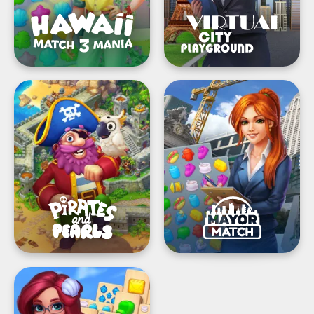
인
물
과
짝
맞
추
기
Pirates
Mayor
퍼
&
Match:
즐
Pearls®:
Build-
짝
a-
맞
lot
추
Games
기,
건
설
및
디
자
인
Mary's
Mahjong:
꿈