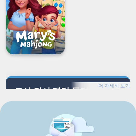
의
마
을
을
지
어
보
세
요!
더 자세히 보기
도시 건설 게임 둘러보기
도시 건설 게임과 관련 테마 및 게임 장르를 살펴보
세요.
관련 테마