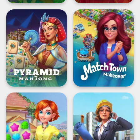
를
복
Pyramid
Match
원
of
Town
하
Mahjong:
Makeover®
세
짝
요
맞
추
기
퍼
즐
게
임
Hawaii
Virtual
Match-
City
3
Playground®:
Mania®:
건
홈
설
디
의
자
거