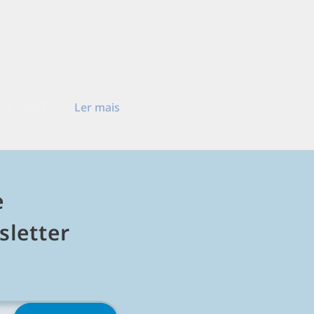
Ler mais
opular de combinar
ações de jogos de
hjong solitaire,
-cabeça para um
ipo do tabuleiro do
e
 mahjong exige muito
letter
ançadas nos anos
 encontrar um jogo de
ade. Existem centenas