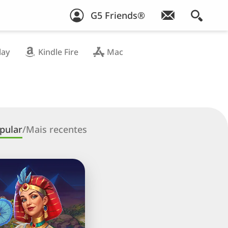
G5 Friends®
lay
Kindle Fire
Mac
pular
/
Mais recentes
id
ng:
inação