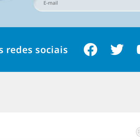
e-
mail
do um gênero casual descontraído e relaxante que combin
*
a de almoço mais divertida, não deixe de conferir a varied
 algumas opções de jogos muito divertidos!
s redes sociais
de Mahjong são tão populares no PC?
ahjong sejam populares em muitas plataformas e nos últ
ivos móveis, os títulos do gênero para PC continuam sendo
em vários motivos para isso, então vamos analisar mais de
os para PC oferecem mais conforto graças às telas geralm
er dispositivo móvel, como celulares ou tablets. As tela
 variam entre 15 e 30 polegadas na diagonal e oferecem
nimo agradável aos olhos. O tamanho da tela e os detalhe
e importantes para pessoas com deficiência visual, que po
uenos em telas menores.
简
体