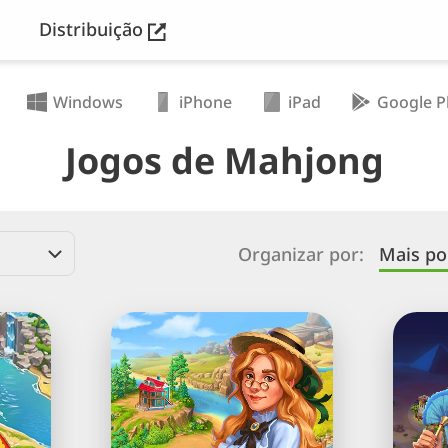
Distribuição
Windows
iPhone
iPad
Google P
Jogos de Mahjong
Organizar por:
Mais po
Sheriff
Pyram
of
of
Mahjong®:
Mahjo
Solitário
Jogo
de
Comb
de