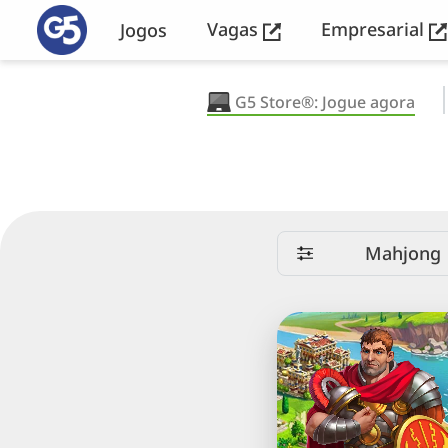
Vagas
Empresarial
Jogos
G5 Store®: Jogue agora
Mahjong
Emperor
of
Mahjong®:
Una
peças
e
restaure