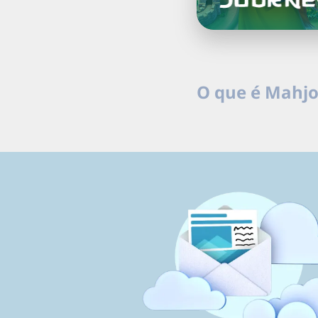
O que é Mahj
Mahjong, também escr
peças que foi original
mahjong, mas a versão
também conhecido co
jogador, cuja mecânic
jogo a cada turno, at
pensamento estratégi
As primeiras versões
1980, e a popularidade
mahjong para PC com p
deles no mercado, e a 