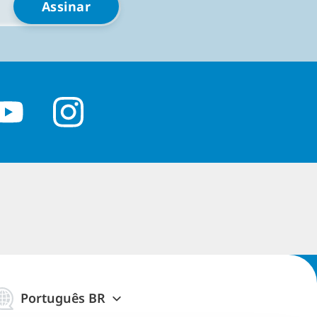
e com seu café da
ade de títulos de
imos anos tenham
 muito procurados
 perto cada um deles.
ente maiores em
s de computador
 uma imagem de alta
s dos elementos do
dem ter dificuldade em
Português BR