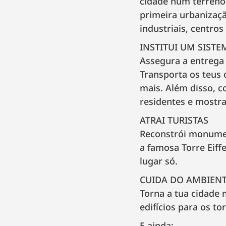
cidade num terreno 
primeira urbanizaçã
industriais, centros
INSTITUI UM SIST
Assegura a entrega 
Transporta os teus 
mais. Além disso, c
residentes e mostra 
ATRAI TURISTAS
Reconstrói monumen
a famosa Torre Eiff
lugar só.
CUIDA DO AMBIEN
Torna a tua cidade 
edifícios para os to
E ainda: