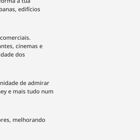
sforma a tua
anas, edifícios
 comerciais.
antes, cinemas e
idade dos
unidade de admirar
dney e mais tudo num
vores, melhorando