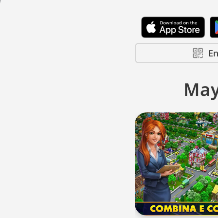
En
May