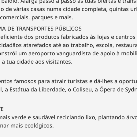
baldio. Alarga passo a passo as tuas ofertas e tran
o de várias casas numa cidade completa, quintas urb
 comerciais, parques e mais.
EMA DE TRANSPORTES PÚBLICOS
eficiente dos produtos fabricados às lojas e centros
cidadãos atarefados até ao trabalho, escola, restaur
onstrói um aeroporto vanguardista de apoio à mobil
a tua cidade aos visitantes.
tos famosos para atrair turistas e dá-lhes a oport
el, a Estátua da Liberdade, o Coliseu, a Ópera de Sy
TE
mais verde e saudável reciclando lixo, plantando ár
rnar mais ecológicos.