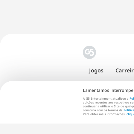
Jogos
Carrei
Lamentamos interromper,
A G5 Entertainment atualizou a
Pol
adições recentes aos respetivos ser
continuar a utilizar o Site de qualq
concorda com os termos da
Polític
Termos d
Para obter mais informações,
cliqu