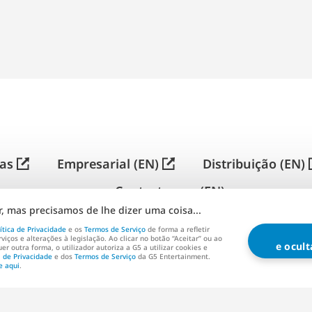
简
体
中
ras
Empresarial (EN)
Distribuição (EN)
文
Contacta-nos (EN)
 mas precisamos de lhe dizer uma coisa...
ítica de Privacidade
e os
Termos de Serviço
de forma a refletir
G5 ENTERTAINMENT ®
© 2026 G5 Entertainment AB
viços e alterações à legislação. Ao clicar no botão “Aceitar” ou ao
e ocul
uer outra forma, o utilizador autoriza a G5 a utilizar cookies e
a de Privacidade
e dos
Termos de Serviço
da G5 Entertainment.
e Serviço
Política de Privacidade
Termos de Serviço 
e aqui
.