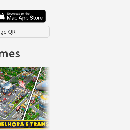
igo QR
ames