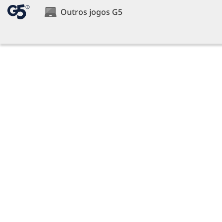
®
Outros jogos G5