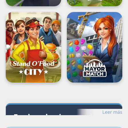
Stand
Mayor
O’Food®
Match:
City:
Town
Virtual
Strategy
Frenzy
Load
Next
Page
Leer más
Explora los juegos de
cartas para Google Play