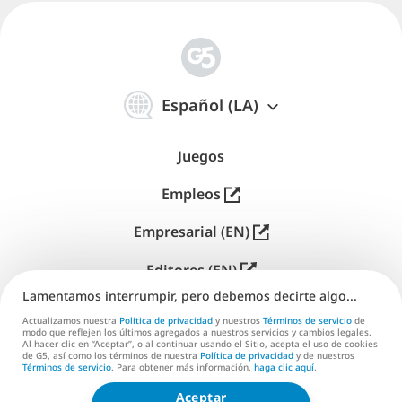
简
体
Español (LA)
中
文
Juegos
Empleos
Empresarial (EN)
Editores (EN)
Lamentamos interrumpir, pero debemos decirte algo...
Soporte
Actualizamos nuestra
Política de privacidad
y nuestros
Términos de servicio
de
modo que reflejen los últimos agregados a nuestros servicios y cambios legales.
Contáctanos (EN)
Al hacer clic en “Aceptar”, o al continuar usando el Sitio, acepta el uso de cookies
de G5, así como los términos de nuestra
Política de privacidad
y de nuestros
Términos de servicio
. Para obtener más información,
haga clic aquí
.
Aceptar