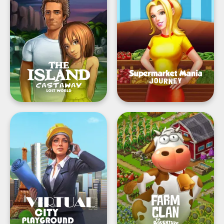
Castaway:
Journey
Lost
World®
Virtual
Farm
City
Clan®:
Playground®:
Farm
Building
Life
Tycoon
Adventure