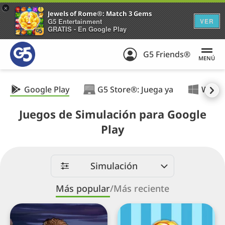
+
Jewels of Rome®: Match 3 Gems
G5 Entertainment
VER
GRATIS - En Google Play
G5 Friends®
MENÚ
Google Play
G5 Store®: Juega ya
Wind
Juegos de Simulación para Google
Play
Simulación
Más popular
/
Más reciente
The
Supermarket
Island
Mania®