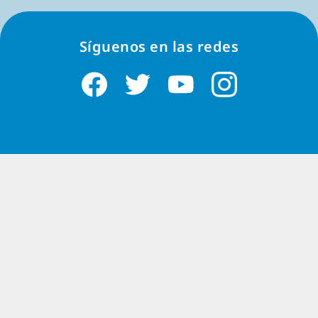
Juegos de objetos ocultos para Google
Play
Síguenos en las redes
Juegos de mahjong para Google Play
Simuladores Android gratis
Baja juegos de simulación gratis para Android con
G5. Construye ciudades, administra granjas,
completa misiones y juega en celular o tablet.
Leer menos