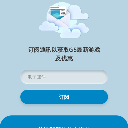
阅读简略信息
订阅通訊以获取G5最新游戏
及⁠优⁠惠
电
子
邮
件
*