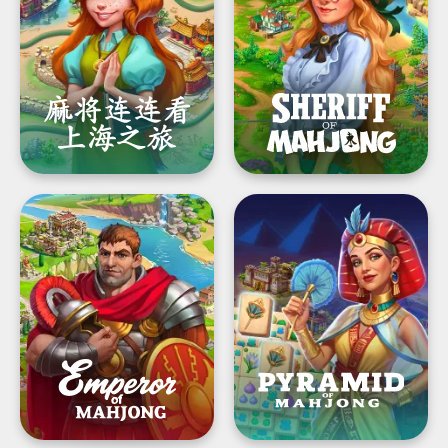
看
将
-
游
上
戏
海
之
旅
Emperor
Pyramid
of
of
Mahjong®:
Mahjong：
配
连
对
连
麻
看
将
解
牌，
谜
重
游
建
戏
城
市