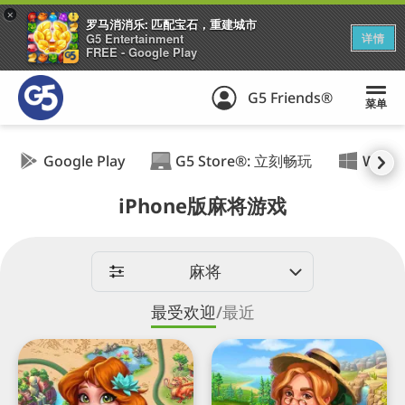
+
罗马消消乐: 匹配宝石，重建城市
G5 Entertainment
详情
FREE - Google Play
G5 Friends®
菜单
Google Play
G5 Store®: 立刻畅玩
Wind
iPhone版麻将游戏
麻将
最受欢迎
/
最近
麻
Sheriff
将
of
连
Mahjong®:
连
麻