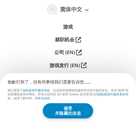
简
体
简体中文
中
文
游戏
就职机会
公司 (EN)
游戏发行 (EN)
支持
抱歉打扰了，但有些事情我们需要告诉您……
联系我们 (EN)
我们更新了
隐私政策
和
服务条款
，以反映近期增加的服务和法律方面的变化。单击“接受”按
钮或继续使用本网站，即表示您同意 G5 使用 Cookie 及同意我们的
隐私政策
和
服务条款
细
则。如需了解详情，请
单击此处
。
接受
G5 ENTERTAINMENT ®
并隐藏此信息
© 2026 G5 Entertainment AB
服务条款
隐私政策