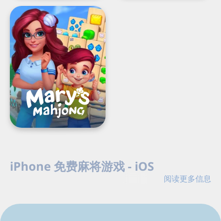
Mary's
Mahjong:
建
造
你
的
梦
想
之
城!
Load
Next
iPhone 免费麻将游戏 - iOS
Page
阅读更多信息
在 iPhone 上免费玩 G5 麻将游戏。于 iOS 设备配对麻将
牌，立即开始并领取免费礼物。