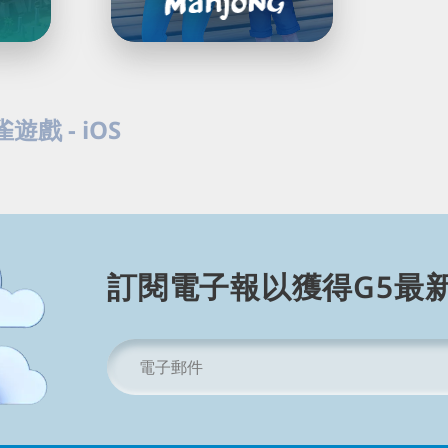
Load
Next
遊戲 - iOS
Page
G5 麻雀遊戲。於 iOS 裝置配對麻雀牌，立即開始並領取免費禮物。
訂閱電子報以獲得G5最新
電
郵
信
箱
*