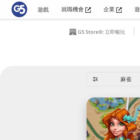
就職機會
企業
遊戲
G5 Store®: 立即暢玩
麻雀
麻
將
連
連
看
-
上