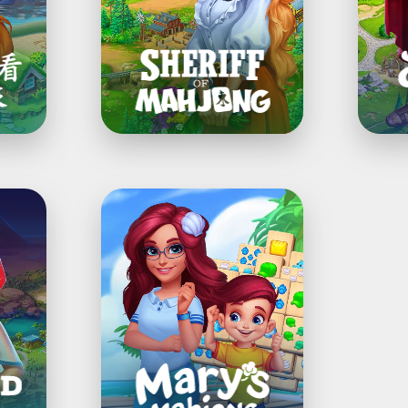
牌，
重
建
城
市
Mary’s
Mahjong:
City
Building