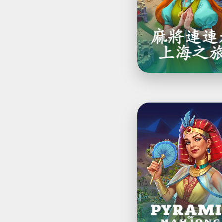
海
之
旅
Pyramid
of
Mahjong：
連
連
看
謎
題
遊
戲