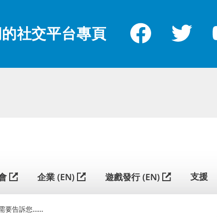
們的社交平台專頁
简
体
中
支援
會
企業 (EN)
遊戲發行 (EN)
文
需要告訴您……
G5 ENTERTAINMENT ®
© 2026 G5 Entertainment AB