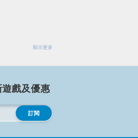
顯示更多
顯示較少
遊戲及⁠優⁠惠