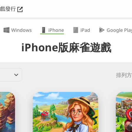
遊戲發行
Windows
iPhone
iPad
Google Pla
iPhone版麻雀遊戲
排列方
Sheriff
Empe
of
of
Mahjong®:
Mahj
麻
配
雀
對
配
麻
對
雀