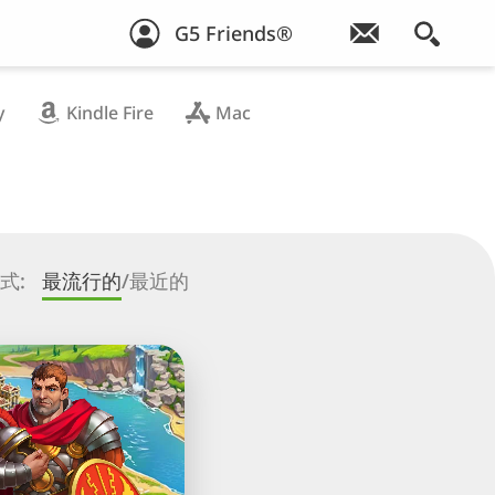
G5 Friends®
y
Kindle Fire
Mac
式:
最流行的
/
最近的
ror
ong®: