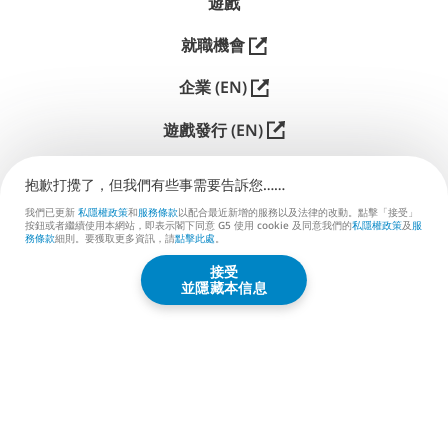
遊戲
就職機會
企業 (EN)
遊戲發行 (EN)
支援
抱歉打攪了，但我們有些事需要告訴您……
聯絡我們 (EN)
我們已更新
私隱權政策
和
服務條款
以配合最近新增的服務以及法律的改動。點擊「接受」
按鈕或者繼續使用本網站，即表示閣下同意 G5 使用 cookie 及同意我們的
私隱權政策
及
服
務條款
細則。要獲取更多資訊，請
點擊此處
。
接受
G5 ENTERTAINMENT ®
並隱藏本信息
© 2026 G5 Entertainment AB
服務條款
私隱權政策
G5商店服務條款