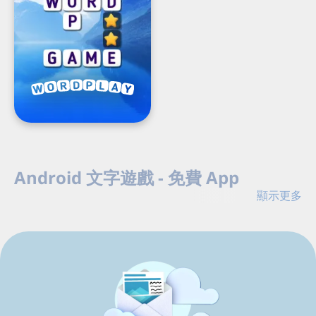
Load
Next
Android 文字遊戲 - 免費 App
Page
顯示更多
在 Android 免費玩 G5 文字遊戲。挑戰填字謎、尋找隱藏
單字、增進詞彙，享受輕鬆字母遊戲。
顯示較少