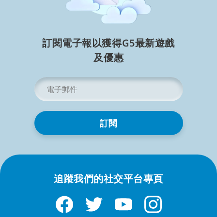
訂閱電子報以獲得G5最新遊戲
及⁠優⁠惠
電
郵
信
箱
*
追蹤我們的社交平台專頁