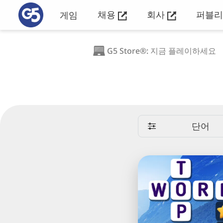
채용
회사
퍼블
게임
G5 Store®: 지금 플레이하세요
단어
Wordplay:
Exercise
your
brain™