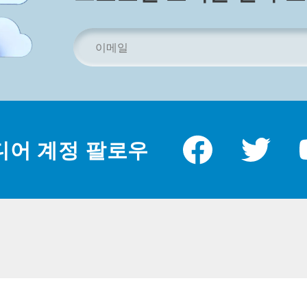
이
메
일
주
소
*
디어 계정 팔로우