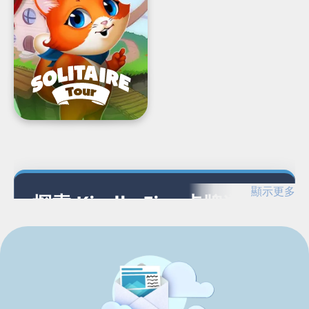
之
旅:
趣
味
紙
牌
解
謎
歷
險
Load
Next
Page
顯示更多
探索 Kindle Fire 卡牌遊戲
探索適用於 Kindle Fire 的 G5 卡牌遊戲，以及相
關遊戲和平台。
Kindle Fire 卡牌遊戲