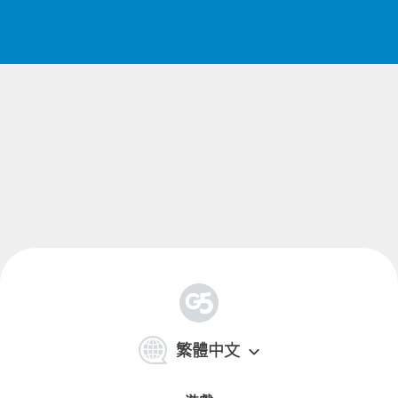
Kindle Fire 免費啤牌遊戲
下載 G5 的 Kindle Fire 免費啤牌遊戲。暢玩 Solitaire、
TriPeaks 與輕鬆卡牌謎題，在平板上開始遊玩。
顯示較少
简
体
繁體中文
中
文