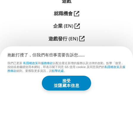
遊戲
就職機會
企業 (EN)
遊戲發行 (EN)
支援
抱歉打攪了，但我們有些事需要告訴您……
聯絡我們 (EN)
我們已更新
私隱權政策
和
服務條款
以配合最近新增的服務以及法律的改動。點擊「接受」
按鈕或者繼續使用本網站，即表示閣下同意 G5 使用 cookie 及同意我們的
私隱權政策
及
服
務條款
細則。要獲取更多資訊，請
點擊此處
。
接受
G5 ENTERTAINMENT ®
並隱藏本信息
© 2026 G5 Entertainment AB
服務條款
私隱權政策
G5商店服務條款