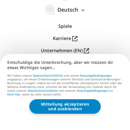
简
体
Deutsch
中
文
Spiele
Karriere
Unternehmen (EN)
Entschuldige die Unterbrechung, aber wir müssen dir
Herausgeber (EN)
etwas Wichtiges sagen…
Support
Wir haben unsere
Datenschutzrichtlinie
und unsere
Nutzungsbedingungen
angepasst, um neuen Erweiterungen unseres Dienstes und Gesetzesänderungen
Rechnung zu tragen. Indem du auf die Schaltfläche „Akzeptieren“ klickst oder die
Kontaktiere uns (EN)
Website anderweitig nutzt, stimmst du der Verwendung von Cookies durch G5
sowie unserer
Datenschutzrichtlinie
und unseren
Nutzungsbedingungen
zu.
Klick hier
, wenn du mehr wissen willst.
Mitteilung akzeptieren
G5 ENTERTAINMENT ®
und ausblenden
© 2026 G5 Entertainment AB
Nutzungsbedingungen
Datenschutzrichtlinie