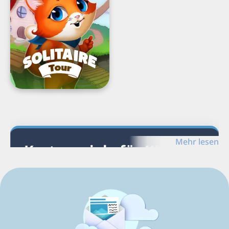
Solitär
Kartenspiel
Load
Next
Page
Mehr lesen
Kartenspiele für Kindle
Fire entdecken
Entdecke G5-Kartenspiele für Kindle Fire sowie
verwandte Spiele und Plattformen.
Kartenspiele für Kindle Fire