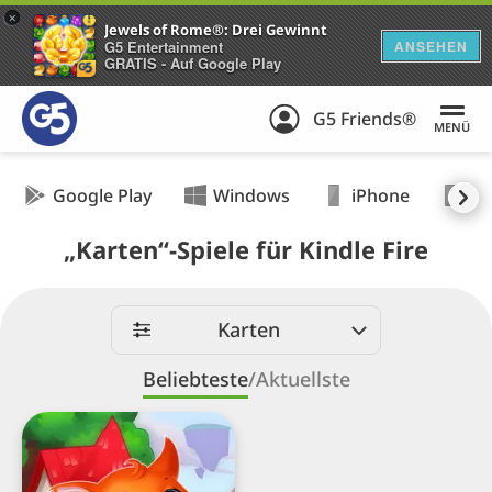
+
Jewels of Rome®: Drei Gewinnt
G5 Entertainment
ANSEHEN
GRATIS - Auf Google Play
G5 Friends®
MENÜ
Google Play
Windows
iPhone
iP
„Karten“-Spiele für Kindle Fire
Karten
Beliebteste
/
Aktuellste
Solitaire
Tour™:
Tri-
peaks