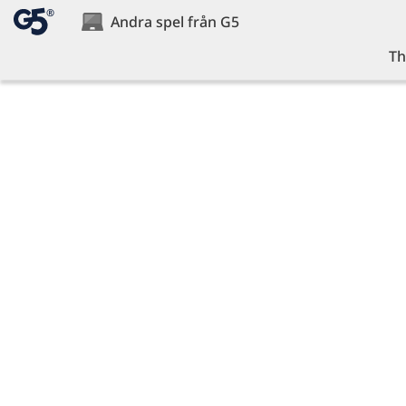
®
Andra spel från G5
Th