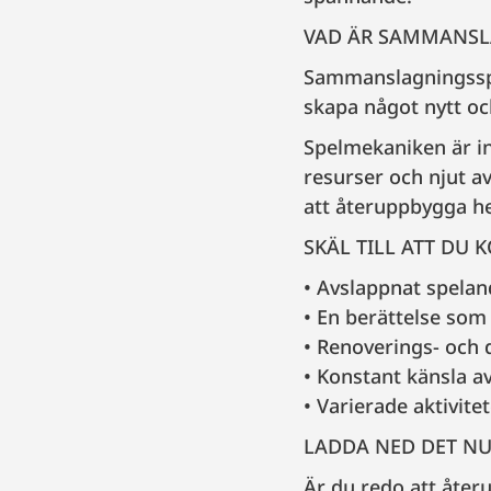
VAD ÄR SAMMANSL
Sammanslagningsspel
skapa något nytt oc
Spelmekaniken är in
resurser och njut a
att återuppbygga h
SKÄL TILL ATT DU 
Avslappnat speland
En berättelse som
Renoverings- och 
Konstant känsla a
Varierade aktivitet
LADDA NED DET N
Är du redo att åter