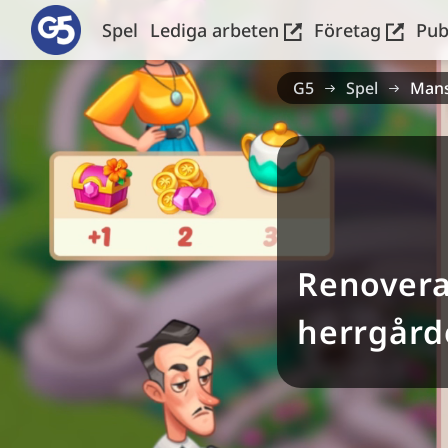
Spel
Lediga arbeten
Företag
Pub
G5
Spel
Mans
Renover
herrgård