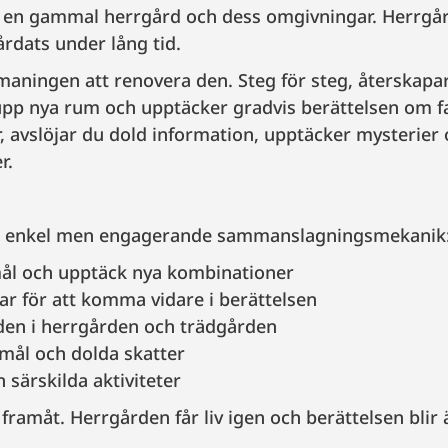
 i en gammal herrgård och dess omgivningar. Herrg
vårdats under lång tid.
tmaningen att renovera den. Steg för steg, återskap
upp nya rum och upptäcker gradvis berättelsen om f
, avslöjar du dold information, upptäcker mysterier 
r.
en enkel men engagerande sammanslagningsmekanik
ål och upptäck nya kombinationer
gar för att komma vidare i berättelsen
en i herrgården och trädgården
emål och dolda skatter
 särskilda aktiviteter
 framåt. Herrgården får liv igen och berättelsen bli