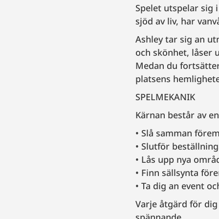
Spelet utspelar sig
sjöd av liv, har van
Ashley tar sig an u
och skönhet, låser 
Medan du fortsätter
platsens hemlighete
SPELMEKANIK
Kärnan består av 
Slå samman förem
Slutför beställnin
Lås upp nya områd
Finn sällsynta för
Ta dig an event och
Varje åtgärd för dig
spännande.