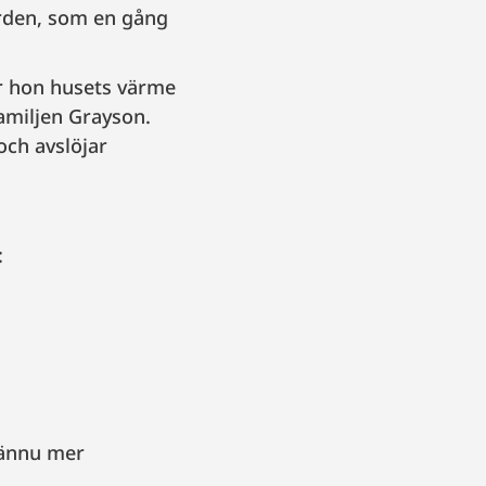
ården, som en gång
ar hon husets värme
amiljen Grayson.
och avslöjar
:
r ännu mer