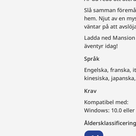
Slå samman föremål, 
hem. Njut av en mys
väntar på att avslöj
Ladda ned Mansion 
äventyr idag!
Språk
engelska, franska, italienska, tyska, spanska, brasiliansk portugisiska, ryska, förenklad
kinesiska, japanska,
Krav
Kompatibel med:
Windows: 10.0 eller
Åldersklassificerin
4+