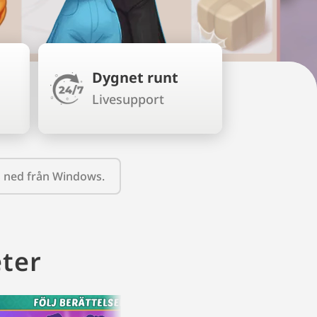
r
Dygnet runt
Livesupport
as ned från Windows.
ter