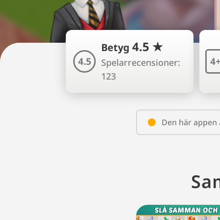
4.5 ★
Betyg
4.5
4
Spelarrecensioner:
123
Den här appen ä
Sa