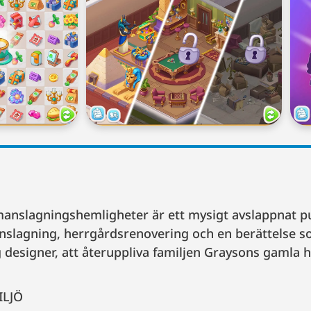
anslagningshemligheter är ett mysigt avslappnat p
lagning, herrgårdsrenovering och en berättelse so
g designer, att återuppliva familjen Graysons gamla 
ILJÖ