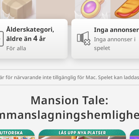
Ålderskategori,
Inga annonse
4
äldre än
år
+
Inga annonser i
spelet
För alla
r för närvarande inte tillgänglig för Mac. Spelet kan ladd
Mansion Tale:
mmanslagningshemlighe