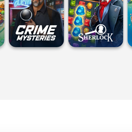
简
体
中