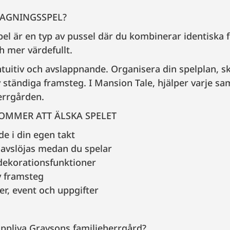
AGNINGSSPEL?
 är en typ av pussel där du kombinerar identiska f
h mer värdefullt.
tuitiv och avslappnande. Organisera din spelplan, 
v ständiga framsteg. I Mansion Tale, hjälper varje sa
errgården.
KOMMER ATT ÄLSKA SPELET
e i din egen takt
 avslöjas medan du spelar
dekorationsfunktioner
v framsteg
er, event och uppgifter
U
uppliva Graysons familjeherrgård?