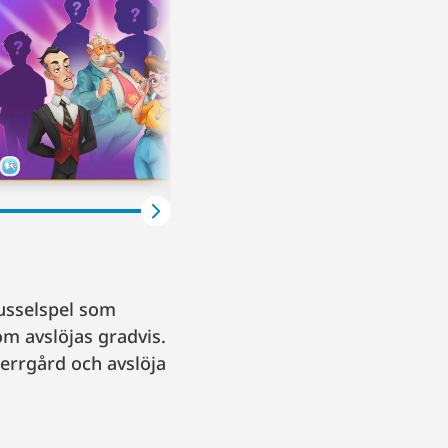
usselspel som
m avslöjas gradvis.
herrgård och avslöja