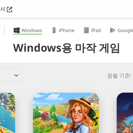
리셔
Windows
iPhone
iPad
Google
Windows용 마작 게임
정렬 기준:
Sheriff
Pyram
of
of
Mahjong®
Mahjo
짝
맞
추
기