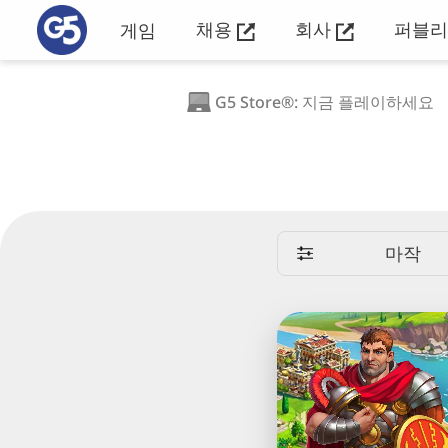
채용
회사
퍼블
게임
G5 Store®: 지금 플레이하세요
마작
Emperor
of
Mahjong®:
타
일
짝
을