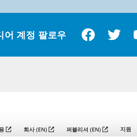
소
*
디어 계정 팔로우
简
体
中
지원
용
회사 (EN)
퍼블리셔 (EN)
文