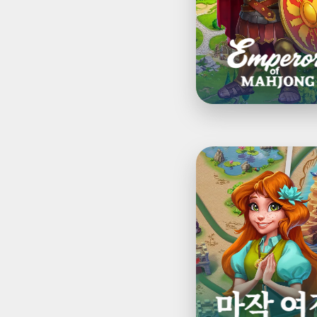
맞
춰
도
시
를
복
원
하
세
요
마
작
여
정