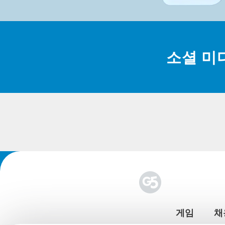
소셜 미
게임
채