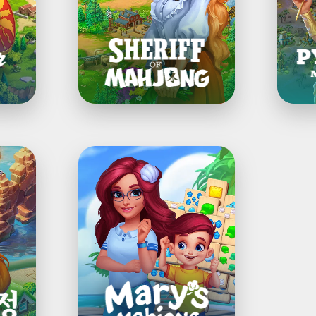
퍼
즐
게
임
Mary's
Mahjong:
꿈
의
마
을
을
지
어
보
세
요!