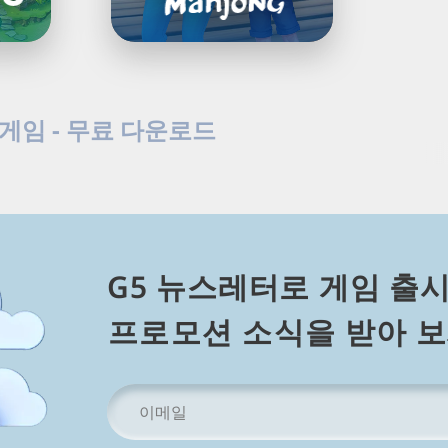
Load
Next
 게임 - 무료 다운로드
Page
Mahjong 게임을 다운로드하세요. 편안한 Mahjong Solitaire
G5 뉴스레터로 게임 출시
⁠프⁠로⁠모⁠션 소⁠식⁠을 받⁠아 보
이
메
일
주