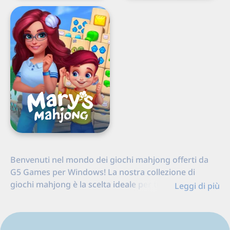
Mary's
Mahjong:
Rompicapo
Load
Benvenuti nel mondo dei giochi
mahjong
offerti da
Next
G5 Games per Windows! La nostra collezione di
Page
giochi
mahjong
è la scelta ideale per tutti coloro che
Leggi di più
amano questo antico gioco cinese di abilità e
strategia.
Gli appassionati di
mahjong
adoreranno i nostri