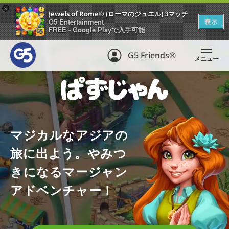
+
Jewels of Rome® (ローマのジュエル) 3マッチ
G5 Entertainment
表示
FREE - Google Playで入手可能
G5 Friends®
メニュー
マジカルなアジアの
旅に出よう。やみつ
きになるマージャン
アドベンチャー！