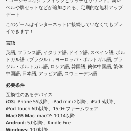
ゴージャスなグラフィックとリッチなサウンド。新レ
ベルや牌セットなどが追加される、定期的な無料アップ
デート
このゲームはインターネットに接続していなくてもプレ
イできます！
言語
英語, フランス語, イタリア語, ドイツ語, スペイン語, ポル
トガル語（ブラジル）, ヨーロッパ・ポルトガル語, ブラ
ジル・ポルトガル語, ロシア語, 韓国語, 簡体中国語, 繁体
中国語, 日本語, アラビア語, スウェーデン語
必要条件
互換性のあるデバイス：
iOS:
iPhone 5S以降、iPad mini 2以降、iPad 5以降、
iPod Touch 6th以降、15.0+ ファームウェア
Mac\G5 Mac
: macOS 10.14以降
Android:
5.0以降、Kindle Fire
Windows:
10.0以降