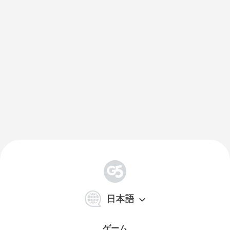
简
体
日本語
中
文
ゲーム