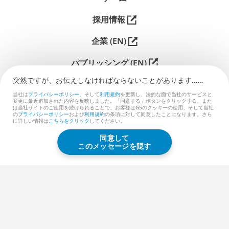
採用情報
企業 (EN)
パブリッシング (EN)
突然ですが、お伝えしなければな⁠ら⁠な⁠い⁠こ⁠と⁠があ⁠り⁠ま⁠す⁠…⁠…
サポート
当社は
プライバシーポリシー
、そして
利用規約
を更新し、法的な面で当社のサービスと
変更に最近追加された内容を反映しました。「同意する」ボタンをクリックする、また
お問い合わせ (EN)
は当社サイトのご使用を続けられることで、お客様はG5のクッキーの使用、そして当社
の
プライバシーポリシー
および
利用規約
の条項に対して同意したことになります。さら
に詳しい情報は
こちらをクリック
してください。
同意して
G5 ENTERTAINMENT ®
このメッセージを隠す
© 2026 G5 Entertainment AB
利用規約
プライバシーポリシー
G5ストア利用規約