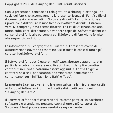
Copyright © 2006 di Tavmjong Bah. Tutti i diritti riservati.
Con la presente si concede a titolo gratuito a chiunque ottenga una
copia dei font che accompagnano la presente licenza (i "Font") e file di
documentazione associati (il "Software di font"), l'autorizzazione a
riprodurre e distribuire le modifiche del Software di font Bitstream
Vera, ivi compresi, in via esemplificativa, i diritti di utilizzare, copiare,
unire, pubblicare, distribuire e/o vendere copie del Software di font e a
consentire di farlo alle persone a cui il Software di font viene fornito,
alle seguenti condizioni.
Le informazioni sul copyright e sui marchi e il presente avviso di
autorizzazione dovranno essere inclusi in tutte le copie di uno o più
caratteri del Software di font.
Il Software di font potrà essere modificato, alterato o aggiunto, e in
particolare potranno essere modificati i disegni dei glifi o caratteri
contenuti nei Font e potranno essere aggiunti ai Font altri gilfi o
caratteri, solo se i Font saranno rinominati con nomi che non
contengano i termini "Tavmjong Bah" o "Arev".
La presente Licenza diverrà nulla e non valida nella misura applicabile
ai Font o al Software di font modificati e distribuiti con i nomi
"Tavmjong Bah Arev".
Il Software di font potrà essere venduto come parte di un pacchetto
software più grande, ma nessuna copia di uno o più caratteri del
Software di font potrà essere venduta singolarmente.