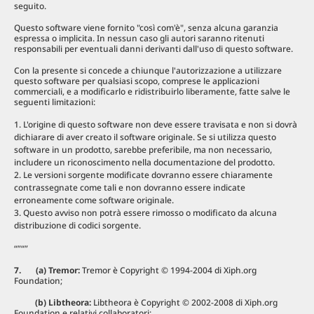
seguito.
Questo software viene fornito "così com'è", senza alcuna garanzia
espressa o implicita. In nessun caso gli autori saranno ritenuti
responsabili per eventuali danni derivanti dall'uso di questo software.
Con la presente si concede a chiunque l'autorizzazione a utilizzare
questo software per qualsiasi scopo, comprese le applicazioni
commerciali, e a modificarlo e ridistribuirlo liberamente, fatte salve le
seguenti limitazioni:
L'origine di questo software non deve essere travisata e non si dovrà
dichiarare di aver creato il software originale. Se si utilizza questo
software in un prodotto, sarebbe preferibile, ma non necessario,
includere un riconoscimento nella documentazione del prodotto.
Le versioni sorgente modificate dovranno essere chiaramente
contrassegnate come tali e non dovranno essere indicate
erroneamente come software originale.
Questo avviso non potrà essere rimosso o modificato da alcuna
distribuzione di codici sorgente.
“”“”
7. (a) Tremor:
Tremor è Copyright © 1994-2004 di Xiph.org
Foundation;
(b) Libtheora:
Libtheora è Copyright © 2002-2008 di Xiph.org
Foundation e relativi collaboratori;