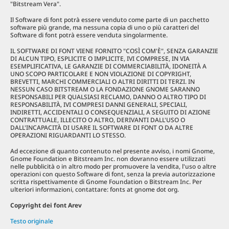
"Bitstream Vera".
Il Software di font potrà essere venduto come parte di un pacchetto
software più grande, ma nessuna copia di uno o più caratteri del
Software di font potrà essere venduta singolarmente.
IL SOFTWARE DI FONT VIENE FORNITO "COSÌ COM'È", SENZA GARANZIE
DI ALCUN TIPO, ESPLICITE O IMPLICITE, IVI COMPRESE, IN VIA
ESEMPLIFICATIVA, LE GARANZIE DI COMMERCIABILITÀ, IDONEITÀ A
UNO SCOPO PARTICOLARE E NON VIOLAZIONE DI COPYRIGHT,
BREVETTI, MARCHI COMMERCIALI O ALTRI DIRITTI DI TERZI. IN
NESSUN CASO BITSTREAM O LA FONDAZIONE GNOME SARANNO
RESPONSABILI PER QUALSIASI RECLAMO, DANNO O ALTRO TIPO DI
RESPONSABILITÀ, IVI COMPRESI DANNI GENERALI, SPECIALI,
INDIRETTI, ACCIDENTALI O CONSEQUENZIALI, A SEGUITO DI AZIONE
CONTRATTUALE, ILLECITO O ALTRO, DERIVANTI DALL'USO O
DALL'INCAPACITÀ DI USARE IL SOFTWARE DI FONT O DA ALTRE
OPERAZIONI RIGUARDANTI LO STESSO.
Ad eccezione di quanto contenuto nel presente avviso, i nomi Gnome,
Gnome Foundation e Bitstream Inc. non dovranno essere utilizzati
nelle pubblicità o in altro modo per promuovere la vendita, l'uso o altre
operazioni con questo Software di font, senza la previa autorizzazione
scritta rispettivamente di Gnome Foundation o Bitstream Inc. Per
ulteriori informazioni, contattare: fonts at gnome dot org.
Copyright dei font Arev
Testo originale