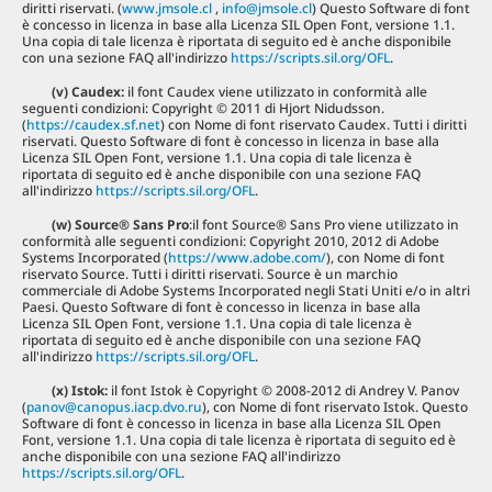
diritti riservati. (
www.jmsole.cl
,
info@jmsole.cl
) Questo Software di font
è concesso in licenza in base alla Licenza SIL Open Font, versione 1.1.
Una copia di tale licenza è riportata di seguito ed è anche disponibile
con una sezione FAQ all'indirizzo
https://scripts.sil.org/OFL
.
(v) Caudex:
il font Caudex viene utilizzato in conformità alle
seguenti condizioni: Copyright © 2011 di Hjort Nidudsson.
(
https://caudex.sf.net
) con Nome di font riservato Caudex. Tutti i diritti
riservati. Questo Software di font è concesso in licenza in base alla
Licenza SIL Open Font, versione 1.1. Una copia di tale licenza è
riportata di seguito ed è anche disponibile con una sezione FAQ
all'indirizzo
https://scripts.sil.org/OFL
.
(w) Source® Sans Pro
:il font Source® Sans Pro viene utilizzato in
conformità alle seguenti condizioni: Copyright 2010, 2012 di Adobe
Systems Incorporated (
https://www.adobe.com/
), con Nome di font
riservato Source. Tutti i diritti riservati. Source è un marchio
commerciale di Adobe Systems Incorporated negli Stati Uniti e/o in altri
Paesi. Questo Software di font è concesso in licenza in base alla
Licenza SIL Open Font, versione 1.1. Una copia di tale licenza è
riportata di seguito ed è anche disponibile con una sezione FAQ
all'indirizzo
https://scripts.sil.org/OFL
.
(x) Istok:
il font Istok è Copyright © 2008-2012 di Andrey V. Panov
(
panov@canopus.iacp.dvo.ru
), con Nome di font riservato Istok. Questo
Software di font è concesso in licenza in base alla Licenza SIL Open
Font, versione 1.1. Una copia di tale licenza è riportata di seguito ed è
anche disponibile con una sezione FAQ all'indirizzo
https://scripts.sil.org/OFL
.