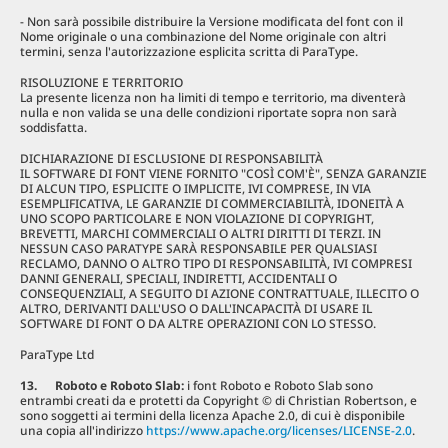
- Non sarà possibile distribuire la Versione modificata del font con il
Nome originale o una combinazione del Nome originale con altri
termini, senza l'autorizzazione esplicita scritta di ParaType.
RISOLUZIONE E TERRITORIO
La presente licenza non ha limiti di tempo e territorio, ma diventerà
nulla e non valida se una delle condizioni riportate sopra non sarà
soddisfatta.
DICHIARAZIONE DI ESCLUSIONE DI RESPONSABILITÀ
IL SOFTWARE DI FONT VIENE FORNITO "COSÌ COM'È", SENZA GARANZIE
DI ALCUN TIPO, ESPLICITE O IMPLICITE, IVI COMPRESE, IN VIA
ESEMPLIFICATIVA, LE GARANZIE DI COMMERCIABILITÀ, IDONEITÀ A
UNO SCOPO PARTICOLARE E NON VIOLAZIONE DI COPYRIGHT,
BREVETTI, MARCHI COMMERCIALI O ALTRI DIRITTI DI TERZI. IN
NESSUN CASO PARATYPE SARÀ RESPONSABILE PER QUALSIASI
RECLAMO, DANNO O ALTRO TIPO DI RESPONSABILITÀ, IVI COMPRESI
DANNI GENERALI, SPECIALI, INDIRETTI, ACCIDENTALI O
CONSEQUENZIALI, A SEGUITO DI AZIONE CONTRATTUALE, ILLECITO O
ALTRO, DERIVANTI DALL'USO O DALL'INCAPACITÀ DI USARE IL
SOFTWARE DI FONT O DA ALTRE OPERAZIONI CON LO STESSO.
ParaType Ltd
13. Roboto e Roboto Slab:
i font Roboto e Roboto Slab sono
entrambi creati da e protetti da Copyright © di Christian Robertson, e
sono soggetti ai termini della licenza Apache 2.0, di cui è disponibile
una copia all'indirizzo
https://www.apache.org/licenses/LICENSE-2.0
.