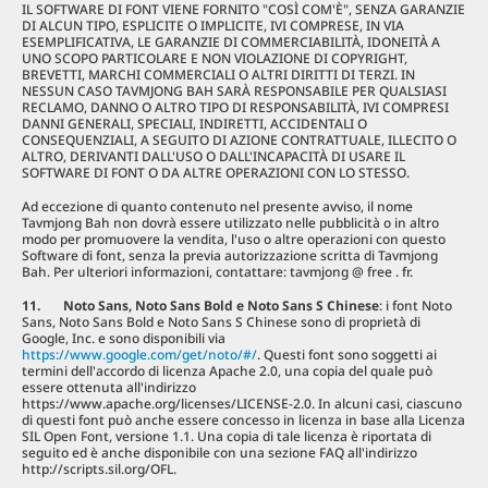
IL SOFTWARE DI FONT VIENE FORNITO "COSÌ COM'È", SENZA GARANZIE
DI ALCUN TIPO, ESPLICITE O IMPLICITE, IVI COMPRESE, IN VIA
ESEMPLIFICATIVA, LE GARANZIE DI COMMERCIABILITÀ, IDONEITÀ A
UNO SCOPO PARTICOLARE E NON VIOLAZIONE DI COPYRIGHT,
BREVETTI, MARCHI COMMERCIALI O ALTRI DIRITTI DI TERZI. IN
NESSUN CASO TAVMJONG BAH SARÀ RESPONSABILE PER QUALSIASI
RECLAMO, DANNO O ALTRO TIPO DI RESPONSABILITÀ, IVI COMPRESI
DANNI GENERALI, SPECIALI, INDIRETTI, ACCIDENTALI O
CONSEQUENZIALI, A SEGUITO DI AZIONE CONTRATTUALE, ILLECITO O
ALTRO, DERIVANTI DALL'USO O DALL'INCAPACITÀ DI USARE IL
SOFTWARE DI FONT O DA ALTRE OPERAZIONI CON LO STESSO.
Ad eccezione di quanto contenuto nel presente avviso, il nome
Tavmjong Bah non dovrà essere utilizzato nelle pubblicità o in altro
modo per promuovere la vendita, l'uso o altre operazioni con questo
Software di font, senza la previa autorizzazione scritta di Tavmjong
Bah. Per ulteriori informazioni, contattare: tavmjong @ free . fr.
11. Noto Sans, Noto Sans Bold e Noto Sans S Chinese
: i font Noto
Sans, Noto Sans Bold e Noto Sans S Chinese sono di proprietà di
Google, Inc. e sono disponibili via
https://www.google.com/get/noto/#/
. Questi font sono soggetti ai
termini dell'accordo di licenza Apache 2.0, una copia del quale può
essere ottenuta all'indirizzo
https://www.apache.org/licenses/LICENSE-2.0. In alcuni casi, ciascuno
di questi font può anche essere concesso in licenza in base alla Licenza
SIL Open Font, versione 1.1. Una copia di tale licenza è riportata di
seguito ed è anche disponibile con una sezione FAQ all'indirizzo
http://scripts.sil.org/OFL.