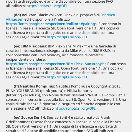
riportata di seguito ed è anche disponibile con una sezione FAQ
all'indirizzo:
http://scripts.sil.org/OFL
.
(dd) Vollkorn Black:
Vollkorn Black è di proprietà di
Friedrich
Althausen
ed è disponibile all’indirizzo
https://fonts.google.com/specimen/Vollkorn#pairings
. È concesso in
licenza in base alla licenza SIL Open Font, versione 1.1. Una copia di
tale licenza è riportata di seguito ed è anche disponibile con una
sezione FAQ all’indirizzo
http://scripts.sil.org/OFL
.
(ee) IBM Plex Sans:
IBM Plex Sans M Plex™ è una famiglia di
caratteri internazionale disegnata da Mike Abbink, IBM BX&D, in
collaborazione con Bold Monday, una fonderia di caratteri
indipendente olandese.
https://fonts.google.com/specimen/IBM+Plex+Sans#glyphs
È concessa
in licenza in base alla licenza SIL Open Font, versione 1.1. Una copia di
tale licenza è riportata di seguito ed è anche disponibile con una
sezione FAQ all’indirizzo
http://scripts.sil.org/OFL
.
(ff) Nautilus Pompilius:
Nautilus Pompilius è Copyright © 2013,
PUNK YOU BRANDS (punk-you.ru) e Nikita Kanarev
(lettering.xarsok.ru), con Nome di font riservato “Nautilus Pompilius”. È
concesso in licenza in base alla licenza SIL Open Font, versione 1.1. Una
copia di tale licenza è riportata di seguito ed è anche disponibile con
una sezione FAQ all’indirizzo
http://scripts.sil.org/OFL
.
(ee) Source Serif 4
: Source Serif 4 è stato creato da Frank
Grießhammer. Questo font è concesso in licenza in base alla Licenza
SIL Open Font, versione 1.1. Una copia di tale licenza è riportata di
seguito ed è anche disponibile con una sezione FAQ all'indirizzo