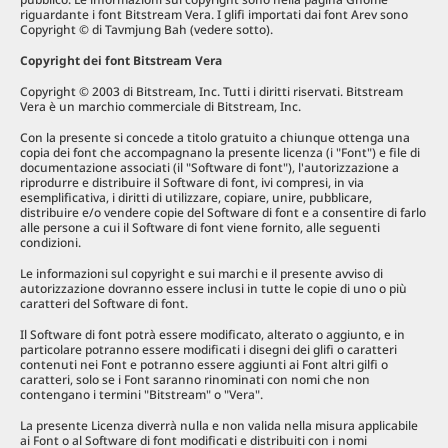
riguardante i font Bitstream Vera. I glifi importati dai font Arev sono
Copyright © di Tavmjung Bah (vedere sotto).
Copyright dei font Bitstream Vera
Copyright © 2003 di Bitstream, Inc. Tutti i diritti riservati. Bitstream
Vera è un marchio commerciale di Bitstream, Inc.
Con la presente si concede a titolo gratuito a chiunque ottenga una
copia dei font che accompagnano la presente licenza (i "Font") e file di
documentazione associati (il "Software di font"), l'autorizzazione a
riprodurre e distribuire il Software di font, ivi compresi, in via
esemplificativa, i diritti di utilizzare, copiare, unire, pubblicare,
distribuire e/o vendere copie del Software di font e a consentire di farlo
alle persone a cui il Software di font viene fornito, alle seguenti
condizioni.
Le informazioni sul copyright e sui marchi e il presente avviso di
autorizzazione dovranno essere inclusi in tutte le copie di uno o più
caratteri del Software di font.
Il Software di font potrà essere modificato, alterato o aggiunto, e in
particolare potranno essere modificati i disegni dei glifi o caratteri
contenuti nei Font e potranno essere aggiunti ai Font altri gilfi o
caratteri, solo se i Font saranno rinominati con nomi che non
contengano i termini "Bitstream" o "Vera".
La presente Licenza diverrà nulla e non valida nella misura applicabile
ai Font o al Software di font modificati e distribuiti con i nomi