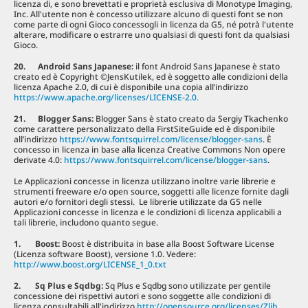
licenza di, e sono brevettati e proprietà esclusiva di Monotype Imaging,
Inc. All'utente non è concesso utilizzare alcuno di questi font se non
come parte di ogni Gioco concessogli in licenza da G5, né potrà l'utente
alterare, modificare o estrarre uno qualsiasi di questi font da qualsiasi
Gioco.
20. Android Sans Japanese:
il font Android Sans Japanese è stato
creato ed è Copyright ©JensKutilek, ed è soggetto alle condizioni della
licenza Apache 2.0, di cui è disponibile una copia all’indirizzo
https://www.apache.org/licenses/LICENSE-2.0.
21. Blogger Sans:
Blogger Sans è stato creato da Sergiy Tkachenko
come carattere personalizzato della FirstSiteGuide ed è disponibile
all’indirizzo
https://www.fontsquirrel.com/license/blogger-sans
. È
concesso in licenza in base alla licenza Creative Commons Non opere
derivate 4.0:
https://www.fontsquirrel.com/license/blogger-sans
.
Le Applicazioni concesse in licenza utilizzano inoltre varie librerie e
strumenti freeware e/o open source, soggetti alle licenze fornite dagli
autori e/o fornitori degli stessi. Le librerie utilizzate da G5 nelle
Applicazioni concesse in licenza e le condizioni di licenza applicabili a
tali librerie, includono quanto segue.
1. Boost
:
Boost è distribuita in base alla Boost Software License
(Licenza software Boost), versione 1.0. Vedere:
http://www.boost.org/LICENSE_1_0.txt
2. Sq Plus e Sqdbg
:
Sq Plus e Sqdbg sono utilizzate per gentile
concessione dei rispettivi autori e sono soggette alle condizioni di
licenza consultabili all'indirizzo
http://opensource.org/licenses/Zlib
.