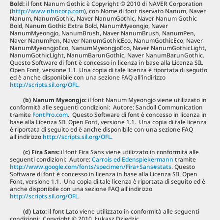
Bold:
il font Nanum Gothic è Copyright © 2010 di NAVER Corporation
(
http://www.nhncorp.com
), con Nome di font riservato Nanum, Naver
Nanum, NanumGothic, Naver NanumGothic, Naver Nanum Gothic
Bold, Nanum Gothic Extra Bold, NanumMyeongjo, Naver
NanumMyeongjo, NanumBrush, Naver NanumBrush, NanumPen,
Naver NanumPen, Naver NanumGothicEco, NanumGothicEco, Naver
NanumMyeongjoEco, NanumMyeongjoEco, Naver NanumGothicLight,
NanumGothicLight, NanumBarunGothic, Naver NanumBarunGothic.
Questo Software di font è concesso in licenza in base alla Licenza SIL
Open Font, versione 1.1. Una copia di tale licenza è riportata di seguito
ed è anche disponibile con una sezione FAQ all'indirizzo
http://scripts.sil.org/OFL
.
(b) Nanum Myeongjo
:
il font Nanum Myeongjo viene utilizzato in
conformità alle seguenti condizioni: Autore: Sandoll Communication
tramite
FontPro.com
. Questo Software di font è concesso in licenza in
base alla Licenza SIL Open Font, versione 1.1. Una copia di tale licenza
è riportata di seguito ed è anche disponibile con una sezione FAQ
all'indirizzo
http://scripts.sil.org/OFL
.
(c) Fira Sans
:
il font Fira Sans viene utilizzato in conformità alle
seguenti condizioni: Autore:
Carrois ed Edenspiekermann
tramite
http://www.google.com/fonts/specimen/Fira+Sans#stats
. Questo
Software di font è concesso in licenza in base alla Licenza SIL Open
Font, versione 1.1. Una copia di tale licenza è riportata di seguito ed è
anche disponibile con una sezione FAQ all'indirizzo
http://scripts.sil.org/OFL
.
(d) Lato:
il font Lato viene utilizzato in conformità alle seguenti
condizioni: Copyright © 2010, Łukasz Dziedzic