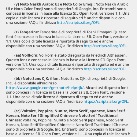
(y) Noto Naskh Arabic UI e Noto Color Emoji:
Noto Naskh Arabic
UI e Noto Color Emoji sono di proprietà di Google, Inc. Entrambi sono
concessi in licenza in base alla licenza SIL Open Font, versione 1.1. Una
copia di tale licenza è riportata di seguito ed è anche disponibile con
una sezione FAQ all'indirizzo
http://scripts.sil.org/OFL
.
(z) Tangerine:
Tangerine è di proprietà di Toshi Omagari. Questo
font è concesso in licenza in base alla Licenza SIL Open Font, versione
1.1. Una copia di tale licenza è riportata di seguito ed è anche
disponibile con una sezione FAQ all'indirizzo
http://scripts.sil.org/OFL
.
(aa) Vollkorn:
Vollkorn è stato disegnato da Friedrich Althausen.
Questo font è concesso in licenza in base alla Licenza SIL Open Font,
versione 1.1. Una copia di tale licenza è riportata di seguito ed è anche
disponibile con una sezione FAQ all'indirizzo
http://scripts.sil.org/OFL
.
(bb) Noto Sans CJK:
il font Noto Sans CJK, di proprietà di Google,
Inc., è disponibile all'indirizzo
https://www.google.com/get/noto/help/cjk/
. Alcuni usi di questo font
sono concessi in licenza in base alla Licenza SIL Open Font, versione
1.1. Una copia di tale licenza è riportata di seguito ed è anche
disponibile con una sezione FAQ all’indirizzo
https://scripts.sil.org/OFL.
(cc) Voltaire, Poppins, Nunito, Noto Serif Japanese, Noto Serif
Korean, Noto Serif Simplified Chinese e Noto Serif Traditional
Chinese:
Voltaire, Poppins, Nunito e Noto Serif Japanese, Noto Serif
Korean, Noto Serif Simplified Chinese e Noto Serif Traditional Chinese
sono di proprietà di Google, Inc. Entrambi sono concessi in licenza in
base alla licenza SIL Open Font, versione 1.1. Una copia di tale licenza è