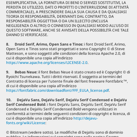
ESEMPLIFICATIVA, LA FORNITURA DI BENI O SERVIZI SOSTITUTIVI, LA
PERDITA DI UTILIZZO, DATI O PROFITTI O L'INTERRUZIONE DI ATTIVITÀ
COMMERCIALE), A PRESCINDERE DALLA SUA CAUSA E DA QUALSIASI
TEORIA DI RESPONSABILITÀ, DERIVANTI DAL CONTRATTO, DA
RESPONSABILITÀ OGGETTIVA O DA UN ILLECITO (INCLUSA
NEGLIGENZA O ALTRO) O CONNESSO IN QUALSIASI MODO ALL'USO DI
QUESTO SOFTWARE, ANCHE SE AVVISATI DELLA POSSIBILITÀ CHE TALE
DANNO SI VERIFICASSE.
8. Droid Serif, Arimo, Open Sans e Tinos:
i font Droid Serif, Arimo,
Open Sans e Tinos sono stati progettati e sono Copyright © di Steve
Matteson, e sono soggetti alle condizioni della licenza Apache 2.0, di
cui è disponibile una copia all'indirizzo
https://www.apache.org/licenses/LICENSE-2.0
.
9. Bebas Neue:
il font Bebas Neue è stato creato ed è Copyright © di
Ryoichi Tsunekawa. Tutti i diritti riservati. È soggetto ai termini del
Contratto di licenza per l'utente finale del font freeware Fontfabric™,
di cui è disponibile una copia all'indirizzo
https://fontfabric.com/downloadfont/FFF_EULA_license.pdf
.
10. DejaVu Sans, DejaVu Serif, DejaVu Serif Condensed e DejaVu
Serif Condensed Bold
:
i font DejaVu Sans, DejaVu Serif, DejaVu Serif
Condensed e DejaVu Serif Condensed Bold vengono utilizzati in
conformità ai termini delle seguenti condizioni di copyright e licenza, di
cui è disponibile una copia all'indirizzo
http://dejavu-
fonts.org/wiki/License
:
© Bitstream (vedere sotto). Le modifiche di DejaVu sono di dominio
pubblico. Le informazioni sul copyright sono nella pagina Gnome