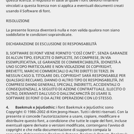
questa licenza. Il requisito in base al quale i font devono rimanere
vincolati a questa licenza non si applica a eventuali documenti creati
usando il Software di font.
RISOLUZIONE
La presente licenza diventerà nulla e non valida qualora non siano
soddisfatte le condizioni sopraindicate.
DICHIARAZIONE DI ESCLUSIONE DI RESPONSABILITÀ
IL SOFTWARE DI FONT VIENE FORNITO "COSÌ COM'È", SENZA GARANZIE
DI ALCUN TIPO, ESPLICITE O IMPLICITE, IVI COMPRESE, IN VIA
ESEMPLIFICATIVA, LE GARANZIE DI COMMERCIABILITÀ, IDONEITÀ A
UNO SCOPO PARTICOLARE E NON VIOLAZIONE DI COPYRIGHT,
BREVETTI, MARCHI COMMERCIALI O ALTRI DIRITTI DI TERZI. IN
NESSUN CASO IL TITOLARE DEL COPYRIGHT SARÀ RESPONSABILE PER
QUALSIASI RECLAMO, DANNO O ALTRO TIPO DI RESPONSABILITÀ, IVI
COMPRESI DANNI GENERALI, SPECIALI, INDIRETTI, ACCIDENTALI O
CONSEQUENZIALI, A SEGUITO DI AZIONE CONTRATTUALE, ILLECITO O
ALTRO, DERIVANTI DALL'USO O DALL'INCAPACITÀ DI USARE IL
SOFTWARE DI FONT O DA ALTRE OPERAZIONI CON LO STESSO.
4. Baekmuk e JejuGothic:
i font Baekmuk e JejuGothic sono
Copyright © 1986-2002 di Kim Jeong-Hwan. Tutti i diritti riservati. Con la
presente si concede l'autorizzazione a usare, copiare, modificare e
distribuire questo font, a condizione che tutte le copie del font, incluse
eventuali opere derivate o versioni modificate, contengano l'avviso di
copyright e che nella documentazione di supporto compaia la