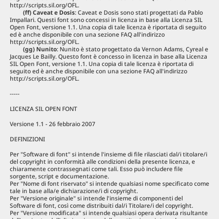
http://scripts.sil.org/OFL.
(ff) Caveat e Dosis
: Caveat e Dosis sono stati progettati da Pablo
Impallari. Questi font sono concessi in licenza in base alla Licenza SIL
Open Font, versione 1.1. Una copia di tale licenza è riportata di seguito
ed è anche disponibile con una sezione FAQ all'indirizzo
http://scripts.sil.org/OFL.
(gg) Nunito
: Nunito è stato progettato da Vernon Adams, Cyreal e
Jacques Le Bailly. Questo font è concesso in licenza in base alla Licenza
SIL Open Font, versione 1.1. Una copia di tale licenza è riportata di
seguito ed è anche disponibile con una sezione FAQ all'indirizzo
http://scripts.sil.org/OFL.
-----
LICENZA SIL OPEN FONT
Versione 1.1 - 26 febbraio 2007
DEFINIZIONI
Per "Software di font" si intende l'insieme di file rilasciati dal/i titolare/i
del copyright in conformità alle condizioni della presente licenza, e
chiaramente contrassegnati come tali. Esso può includere file
sorgente, script e documentazione.
Per "Nome di font riservato" si intende qualsiasi nome specificato come
tale in base alla/e dichiarazione/i di copyright.
Per "Versione originale" si intende l'insieme di componenti del
Software di font, così come distribuiti dal/i Titolare/i del copyright.
Per "Versione modificata" si intende qualsiasi opera derivata risultante