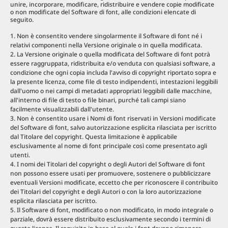
unire, incorporare, modificare, ridistribuire e vendere copie modificate
o non modificate del Software di font, alle condizioni elencate di
seguito.
Non è consentito vendere singolarmente il Software di font né i
relativi componenti nella Versione originale o in quella modificata.
La Versione originale o quella modificata del Software di font potrà
essere raggruppata, ridistribuita e/o venduta con qualsiasi software, a
condizione che ogni copia includa l'avviso di copyright riportato sopra e
la presente licenza, come file di testo indipendenti, intestazioni leggibili
dall'uomo o nei campi di metadati appropriati leggibili dalle macchine,
all'interno di file di testo o file binari, purché tali campi siano
facilmente visualizzabili dall'utente.
Non è consentito usare i Nomi di font riservati in Versioni modificate
del Software di font, salvo autorizzazione esplicita rilasciata per iscritto
dal Titolare del copyright. Questa limitazione è applicabile
esclusivamente al nome di font principale così come presentato agli
utenti.
I nomi dei Titolari del copyright o degli Autori del Software di font
non possono essere usati per promuovere, sostenere o pubblicizzare
eventuali Versioni modificate, eccetto che per riconoscere il contribuito
dei Titolari del copyright e degli Autori o con la loro autorizzazione
esplicita rilasciata per iscritto.
Il Software di font, modificato o non modificato, in modo integrale o
parziale, dovrà essere distribuito esclusivamente secondo i termini di