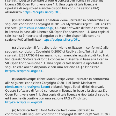
riservati. Questo Software di font è concesso in licenza in base alla
Licenza SIL Open Font, versione 1.1. Una copia di tale licenza è
riportata di seguito ed è anche disponibile con una sezione FAQ
all'indirizzo
https://scripts.sil.org/OFL
.
(r) HanaMinA:
il font HanaMinA viene utilizzato in conformità alle
seguenti condizioni: Copyright © 2013 di GlyphWiki Project. Tutti i diritti
riservati. (
kamichi@ic.daito.ac.jp
.) Questo Software di font è concesso
in licenza in base alla Licenza SIL Open Font, versione 1.1. Una copia di
tale licenza è riportata di seguito ed è anche disponibile con una
sezione FAQ all'indirizzo
https://scripts.sil.org/OFL
.
(s) Liberation:
il font Liberation viene utilizzato in conformità alle
seguenti condizioni: Copyright © 2007 di Red Hat, Inc. Tutti i diritti
riservati. LIBERATION è un marchio commerciale registrato di Red Hat,
Inc. Questo Software di font è concesso in licenza in base alla Licenza
SIL Open Font, versione 1.1. Una copia di tale licenza è riportata di
seguito ed è anche disponibile con una sezione FAQ all'indirizzo
https://scripts.sil.org/OFL
.
(t) Marck Script:
il font Marck Script viene utilizzato in conformità
alle seguenti condizioni: Copyright © 2011 di Denis Masharov
(
denis.marsharov@gmail.com
) e Marck Fogel. Tutti i diritti riservati.
Questo Software di font è concesso in licenza in base alla Licenza SIL
Open Font, versione 1.1. Una copia di tale licenza è riportata di seguito
ed è anche disponibile con una sezione FAQ all'indirizzo
https://scripts.sil.org/OFL
.
(u) Noticica Text:
il font Noticica Text viene utilizzato in
conformità alle seguenti condizioni: Copyright © 2011 di JM Sole. Tutti i