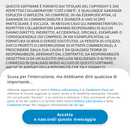
QUESTO SOFTWARE È FORNITO DAI TITOLARI DEL COPYRIGHT E DAI
RISPETTIVI COLLABORATORI "COSÌ COM'È", E QUALUNQUE GARANZIA
ESPLICITA O IMPLICITA, IVI COMPRESE, IN VIA ESEMPLIFICATIVA, LE
GARANZIE DI COMMERCIABILITÀ E IDONEITÀ A UNO SCOPO
PARTICOLARE, È ESCLUSA. IN NESSUN CASO GLI AMMINISTRATORI O I
RISPETTIVI COLLABORATORI SARANNO RESPONSABILI DI ALCUN
DANNO DIRETTO, INDIRETTO, ACCIDENTALE, SPECIALE, ESEMPLARE O
CONSEQUENZIALE (IVI COMPRESI, IN VIA ESEMPLIFICATIVA, LA
FORNITURA DI BENI O SERVIZI SOSTITUTIVI, LA PERDITA DI UTILIZZO,
DATI O PROFITTI O L'INTERRUZIONE DI ATTIVITÀ COMMERCIALE), A
PRESCINDERE DALLA SUA CAUSA E DA QUALSIASI TEORIA DI
RESPONSABILITÀ, DERIVANTI DAL CONTRATTO, DA RESPONSABILITÀ
OGGETTIVA O DA UN ILLECITO (INCLUSA NEGLIGENZA O ALTRO) O
CONNESSO IN QUALSIASI MODO ALL'USO DI QUESTO SOFTWARE,
ANCHE SE AVVISATI DELLA POSSIBILITÀ CHE TALE DANNO SI
VERIFICASSE.
Scusa per l’interruzione, ma dobbiamo dirti qualcosa di
8. TinyXML e TinyXML2:
TinyXML è stato creato e viene mantenuto
importante...
da Lee Thomason, Yves Berquin, e Andrew Ellerton. TinyXML2 è stato
creato da Lee Thomason. Ognuno di essi è soggetto ai seguenti
Abbiamo aggiornato la nostra
Politica sulla privacy
e le
Condizioni d'uso
per
termini:
riflettere le recenti aggiunte ai nostri servizi e le modifiche normative. Facendo
clic sul pulsante "Accetto", o se continui a utilizzare il Sito, acconsenti all'uso da
parte di G5 dei cookie e ai termini della nostra
Politica sulla privacy
e delle
Questo software viene fornito "così com'è", senza alcuna garanzia
Condizioni d'uso
. Per maggiori informazioni
fai clic qui
.
espressa o implicita. In nessun caso gli autori saranno ritenuti
responsabili per eventuali danni derivanti dall'uso di questo software.
Accetta
e nascondi questo messaggio
Con la presente si concede a chiunque l'autorizzazione a utilizzare
questo software per qualsiasi scopo, comprese le applicazioni
commerciali, e a modificarlo e ridistribuirlo liberamente, fatte salve le