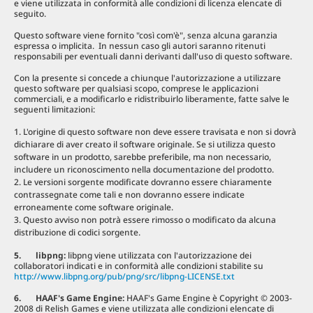
e viene utilizzata in conformità alle condizioni di licenza elencate di
seguito.
Questo software viene fornito "così com'è", senza alcuna garanzia
espressa o implicita. In nessun caso gli autori saranno ritenuti
responsabili per eventuali danni derivanti dall'uso di questo software.
Con la presente si concede a chiunque l'autorizzazione a utilizzare
questo software per qualsiasi scopo, comprese le applicazioni
commerciali, e a modificarlo e ridistribuirlo liberamente, fatte salve le
seguenti limitazioni:
L'origine di questo software non deve essere travisata e non si dovrà
dichiarare di aver creato il software originale. Se si utilizza questo
software in un prodotto, sarebbe preferibile, ma non necessario,
includere un riconoscimento nella documentazione del prodotto.
Le versioni sorgente modificate dovranno essere chiaramente
contrassegnate come tali e non dovranno essere indicate
erroneamente come software originale.
Questo avviso non potrà essere rimosso o modificato da alcuna
distribuzione di codici sorgente.
5. libpng:
libpng viene utilizzata con l'autorizzazione dei
collaboratori indicati e in conformità alle condizioni stabilite su
http://www.libpng.org/pub/png/src/libpng-LICENSE.txt
6. HAAF's Game Engine:
HAAF's Game Engine è Copyright © 2003-
2008 di Relish Games e viene utilizzata alle condizioni elencate di