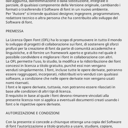
dall'aggiunta, dall'eliminazione o dalla sostituzione, integrale o
parziale, di qualsiasi componente della Versione originale, cambiando i
formati o trasferendo il Software di font in un nuovo ambiente.
Per "Autore" si intende qualsiasi designer, ingegnere, programmatore,
redattore tecnico o altra persona che ha contribuito allo sviluppo del
Software di font.
PREMESSA
La Licenza Open Font (OFL) ha lo scopo di promuovere in tutto il mondo
lo sviluppo di progetti di collaborazione sui font, di sostenere gli sforzi
profusi per la creazione di font da parte di comunità accademiche e
linguistiche, e di fornire un framework aperto e gratuito nel quale è
possibile condividere e migliorare i font in collaborazione con altri.
La OFL permette l'uso, lo studio, la modifica e la ridistribuzione dei font
concessi in licenza a titolo gratuito, purché essi non vengano
venduti singolarmente. I font, incluse tutte le opere derivate, potranno
essere raggruppati, incorporati, ridistribuiti e/o venduti con qualsiasi
software, a condizione che nelle opere derivate non vengano usati
nomi riservati.
I font e le opere derivate, tuttavia, non potranno essere rilasciati in
base alle condizioni di altri tipi di licenza.
Il requisito in base al quale i font devono rimanere vincolati alla
presente licenza non si applica a eventuali documenti creati usando i
font o le rispettive opere derivate.
AUTORIZZAZIONE E CONDIZIONI
Con la presente si concede a chiunque ottenga una copia del Software
di font l'autorizzazione a titolo gratuito a usare, studiare, copiare,