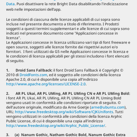
Data
. Puoi disattivare la rete Bright Data disabilitando l'indicizzazione
web nelle impostazioni dell’app.
Le condizioni di ciascuna delle licenze applicabili di cui sopra sono
incluse nel presente documento a titolo di riferimento. I Prodotti
soggetti a questi termini supplementari e alle licenze di cui sopra sono
indicati nel presente documento come "Applicazioni concesse in
licenza".
Le Applicazioni concesse in licenza utilizzano vari tipi di font freeware e
open source, soggetti alle licenze fornite dai rispettivi autori e/o
fornitori. I font utilizzati da G5 nelle Applicazioni concesse in licenza e
le condizioni di licenza applicabili per gli stessi includono i font elencati
di seguito.
1. Droid Sans Fallback:
il font Droid Sans Fallback è Copyright ©
2010 di
DroidFonts.com
, ed è soggetto alle condizioni della licenza
Apache 2.0, di cui è disponibile una copia all'indirizzo
http://www.apache.org/licenses/LICENSE-2.0
.
2. AR PL Ukai, AR PL UMing, AR PL UMing CN e AR PL UMing Bold
:
i font AR PL Ukai, AR PL UMing, AR PL UMing CN AR PL Uming Bold
vengono usati in conformità alle condizioni riportate di seguito. ©
dell'autore originale, modificato da Arne Goetje (
arne@ubuntu.com
),
URL:
http://www.freedesktop.org/wiki/Software/CJKUnifonts
. Tutti
vengono utilizzati in conformità alle condizioni della licenza Arphic
Public License, di cui è disponibile una copia all'indirizzo
http://www.freedesktop.org/wiki/Arphic_Public_License/
.
3. (a) Nanum Gothic, Natham Gothic Bold, Nanum Gothic Extra