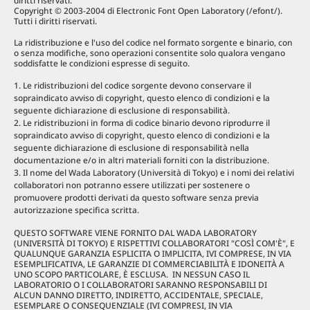
diritti riservati.
Copyright © 2003-2004 di Electronic Font Open Laboratory (/efont/).
Tutti i diritti riservati.
La ridistribuzione e l'uso del codice nel formato sorgente e binario, con
o senza modifiche, sono operazioni consentite solo qualora vengano
soddisfatte le condizioni espresse di seguito.
Le ridistribuzioni del codice sorgente devono conservare il
sopraindicato avviso di copyright, questo elenco di condizioni e la
seguente dichiarazione di esclusione di responsabilità.
Le ridistribuzioni in forma di codice binario devono riprodurre il
sopraindicato avviso di copyright, questo elenco di condizioni e la
seguente dichiarazione di esclusione di responsabilità nella
documentazione e/o in altri materiali forniti con la distribuzione.
Il nome del Wada Laboratory (Università di Tokyo) e i nomi dei relativi
collaboratori non potranno essere utilizzati per sostenere o
promuovere prodotti derivati ​​da questo software senza previa
autorizzazione specifica scritta.
QUESTO SOFTWARE VIENE FORNITO DAL WADA LABORATORY
(UNIVERSITÀ DI TOKYO) E RISPETTIVI COLLABORATORI "COSÌ COM'È", E
QUALUNQUE GARANZIA ESPLICITA O IMPLICITA, IVI COMPRESE, IN VIA
ESEMPLIFICATIVA, LE GARANZIE DI COMMERCIABILITÀ E IDONEITÀ A
UNO SCOPO PARTICOLARE, È ESCLUSA. IN NESSUN CASO IL
LABORATORIO O I COLLABORATORI SARANNO RESPONSABILI DI
ALCUN DANNO DIRETTO, INDIRETTO, ACCIDENTALE, SPECIALE,
ESEMPLARE O CONSEQUENZIALE (IVI COMPRESI, IN VIA