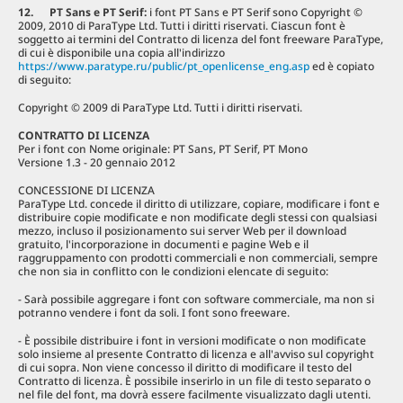
12. PT Sans e PT Serif:
i font PT Sans e PT Serif sono Copyright ©
2009, 2010 di ParaType Ltd. Tutti i diritti riservati. Ciascun font è
soggetto ai termini del Contratto di licenza del font freeware ParaType,
di cui è disponibile una copia all'indirizzo
https://www.paratype.ru/public/pt_openlicense_eng.asp
ed è copiato
di seguito:
Copyright © 2009 di ParaType Ltd. Tutti i diritti riservati.
CONTRATTO DI LICENZA
Per i font con Nome originale: PT Sans, PT Serif, PT Mono
Versione 1.3 - 20 gennaio 2012
CONCESSIONE DI LICENZA
ParaType Ltd. concede il diritto di utilizzare, copiare, modificare i font e
distribuire copie modificate e non modificate degli stessi con qualsiasi
mezzo, incluso il posizionamento sui server Web per il download
gratuito, l'incorporazione in documenti e pagine Web e il
raggruppamento con prodotti commerciali e non commerciali, sempre
che non sia in conflitto con le condizioni elencate di seguito:
- Sarà possibile aggregare i font con software commerciale, ma non si
potranno vendere i font da soli. I font sono freeware.
- È possibile distribuire i font in versioni modificate o non modificate
solo insieme al presente Contratto di licenza e all'avviso sul copyright
di cui sopra. Non viene concesso il diritto di modificare il testo del
Contratto di licenza. È possibile inserirlo in un file di testo separato o
nel file del font, ma dovrà essere facilmente visualizzato dagli utenti.