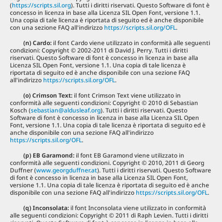
(
https://scripts.sil.org
). Tutti i diritti riservati. Questo Software di font è
concesso in licenza in base alla Licenza SIL Open Font, versione 1.1.
Una copia di tale licenza è riportata di seguito ed è anche disponibile
con una sezione FAQ all'indirizzo
https://scripts.sil.org/OFL
.
(n) Cardo:
il font Cardo viene utilizzato in conformità alle seguenti
condizioni: Copyright © 2002-2011 di David J. Perry. Tutti i diritti
riservati. Questo Software di font è concesso in licenza in base alla
Licenza SIL Open Font, versione 1.1. Una copia di tale licenza è
riportata di seguito ed è anche disponibile con una sezione FAQ
all'indirizzo
https://scripts.sil.org/OFL
.
(o) Crimson Text:
il font Crimson Text viene utilizzato in
conformità alle seguenti condizioni: Copyright © 2010 di Sebastian
Kosch (
sebastian@aldusleaf.org
). Tutti i diritti riservati. Questo
Software di font è concesso in licenza in base alla Licenza SIL Open
Font, versione 1.1. Una copia di tale licenza è riportata di seguito ed è
anche disponibile con una sezione FAQ all'indirizzo
https://scripts.sil.org/OFL
.
(p) EB Garamond:
il font EB Garamond viene utilizzato in
conformità alle seguenti condizioni. Copyright © 2010, 2011 di Georg
Duffner (
www.georgduffner.at
). Tutti i diritti riservati. Questo Software
di font è concesso in licenza in base alla Licenza SIL Open Font,
versione 1.1. Una copia di tale licenza è riportata di seguito ed è anche
disponibile con una sezione FAQ all'indirizzo
https://scripts.sil.org/OFL
.
(q) Inconsolata:
il font Inconsolata viene utilizzato in conformità
alle seguenti condizioni: Copyright © 2011 di Raph Levien. Tutti i diritti