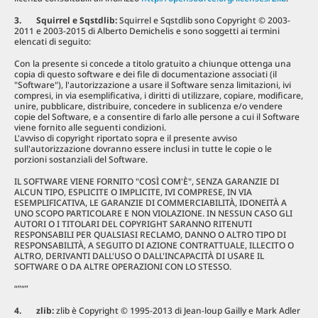
3. Squirrel e Sqstdlib:
Squirrel e Sqstdlib sono Copyright © 2003-
2011 e 2003-2015 di Alberto Demichelis e sono soggetti ai termini
elencati di seguito:
Con la presente si concede a titolo gratuito a chiunque ottenga una
copia di questo software e dei file di documentazione associati (il
"Software"), l'autorizzazione a usare il Software senza limitazioni, ivi
compresi, in via esemplificativa, i diritti di utilizzare, copiare, modificare,
unire, pubblicare, distribuire, concedere in sublicenza e/o vendere
copie del Software, e a consentire di farlo alle persone a cui il Software
viene fornito alle seguenti condizioni.
L'avviso di copyright riportato sopra e il presente avviso
sull'autorizzazione dovranno essere inclusi in tutte le copie o le
porzioni sostanziali del Software.
IL SOFTWARE VIENE FORNITO "COSÌ COM'È", SENZA GARANZIE DI
ALCUN TIPO, ESPLICITE O IMPLICITE, IVI COMPRESE, IN VIA
ESEMPLIFICATIVA, LE GARANZIE DI COMMERCIABILITÀ, IDONEITÀ A
UNO SCOPO PARTICOLARE E NON VIOLAZIONE. IN NESSUN CASO GLI
AUTORI O I TITOLARI DEL COPYRIGHT SARANNO RITENUTI
RESPONSABILI PER QUALSIASI RECLAMO, DANNO O ALTRO TIPO DI
RESPONSABILITÀ, A SEGUITO DI AZIONE CONTRATTUALE, ILLECITO O
ALTRO, DERIVANTI DALL'USO O DALL'INCAPACITÀ DI USARE IL
SOFTWARE O DA ALTRE OPERAZIONI CON LO STESSO.
“”“”
4. zlib:
zlib è Copyright © 1995-2013 di Jean-loup Gailly e Mark Adler