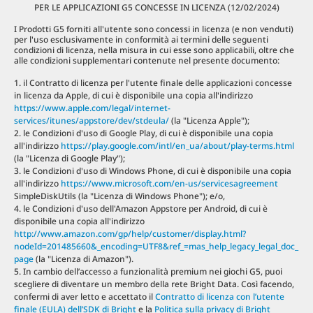
PER LE APPLICAZIONI G5 CONCESSE IN LICENZA (12/02/2024)
I Prodotti G5 forniti all'utente sono concessi in licenza (e non venduti)
per l'uso esclusivamente in conformità ai termini delle seguenti
condizioni di licenza, nella misura in cui esse sono applicabili, oltre che
alle condizioni supplementari contenute nel presente documento:
il Contratto di licenza per l'utente finale delle applicazioni concesse
in licenza da Apple, di cui è disponibile una copia all'indirizzo
https://www.apple.com/legal/internet-
services/itunes/appstore/dev/stdeula/
(la "Licenza Apple");
le Condizioni d'uso di Google Play, di cui è disponibile una copia
all'indirizzo
https://play.google.com/intl/en_ua/about/play-terms.html
(la "Licenza di Google Play");
le Condizioni d'uso di Windows Phone, di cui è disponibile una copia
all'indirizzo
https://www.microsoft.com/en-us/servicesagreement
SimpleDiskUtils (la "Licenza di Windows Phone"); e/o,
le Condizioni d'uso dell'Amazon Appstore per Android, di cui è
disponibile una copia all'indirizzo
http://www.amazon.com/gp/help/customer/display.html?
nodeId=201485660&_encoding=UTF8&ref_=mas_help_legacy_legal_doc_
page
(la "Licenza di Amazon").
In cambio dell’accesso a funzionalità premium nei giochi G5, puoi
scegliere di diventare un membro della rete Bright Data. Così facendo,
confermi di aver letto e accettato il
Contratto di licenza con l’utente
finale (EULA) dell’SDK di Bright
e la
Politica sulla privacy di Bright