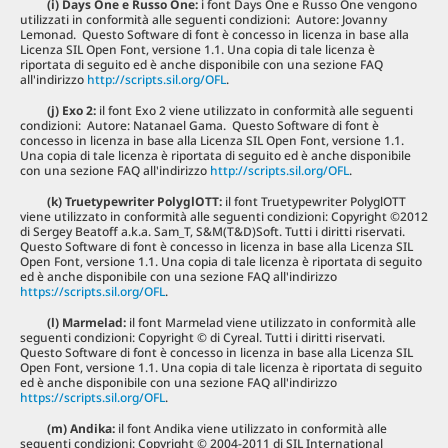
(i) Days One e Russo One
:
i font Days One e Russo One vengono
utilizzati in conformità alle seguenti condizioni: Autore: Jovanny
Lemonad. Questo Software di font è concesso in licenza in base alla
Licenza SIL Open Font, versione 1.1. Una copia di tale licenza è
riportata di seguito ed è anche disponibile con una sezione FAQ
all'indirizzo
http://scripts.sil.org/OFL
.
(j) Exo 2
:
il font Exo 2 viene utilizzato in conformità alle seguenti
condizioni: Autore: Natanael Gama. Questo Software di font è
concesso in licenza in base alla Licenza SIL Open Font, versione 1.1.
Una copia di tale licenza è riportata di seguito ed è anche disponibile
con una sezione FAQ all'indirizzo
http://scripts.sil.org/OFL
.
(k) Truetypewriter PolyglOTT:
il font Truetypewriter PolyglOTT
viene utilizzato in conformità alle seguenti condizioni: Copyright ©2012
di Sergey Beatoff a.k.a. Sam_T, S&M(T&D)Soft. Tutti i diritti riservati.
Questo Software di font è concesso in licenza in base alla Licenza SIL
Open Font, versione 1.1. Una copia di tale licenza è riportata di seguito
ed è anche disponibile con una sezione FAQ all'indirizzo
https://scripts.sil.org/OFL
.
(l) Marmelad:
il font Marmelad viene utilizzato in conformità alle
seguenti condizioni: Copyright © di Cyreal. Tutti i diritti riservati.
Questo Software di font è concesso in licenza in base alla Licenza SIL
Open Font, versione 1.1. Una copia di tale licenza è riportata di seguito
ed è anche disponibile con una sezione FAQ all'indirizzo
https://scripts.sil.org/OFL
.
(m)
Andika:
il font Andika viene utilizzato in conformità alle
seguenti condizioni: Copyright © 2004-2011 di SIL International