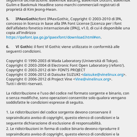
seguente dichiarazione: Baekmuk Batang, Baekmuk Dotum, Baekmuk
Gulim e Baekmuk Headline sono marchi commerciali registrati di
proprietà di Kim Jeong-Hwan.
5.
IPAexGothic:
font IPAexGothic, Copyright © 2003-2010 di IPA,
concesso in licenza in base alla IPA Font License [Licenza per i font
dell'alfabeto fonetico internazionale (IPA)], v1.0, di cui è disponibile una
copia all'indirizzo
https://ipafont.ipa.go.jp/ipaexfont/download.html#en
.
6.
Vl Gothic:
il font Vl Gothic viene utilizzato in conformità alle
seguenti condizioni.
Copyright © 1990-2003 di Wada Laboratory (Università di Tokyo).
Copyright © 2003-2004 di Electronic Font Open Laboratory (/efont/).
Copyright © 2003-2012 di M+ FONTS PROJECT
Copyright © 2006-2012 di Daisuke SUZUKI <
daisuke@vinelinux.org
>.
Copyright © 2006-2012 di Project Vine <
Vine@vinelinux.org
>.
Tutti i diritti riservati.
La ridistribuzione e l'uso del codice nel formato sorgente e binario, con
o senza modifiche, sono operazioni consentite solo qualora vengano
soddisfatte le condizioni espresse di seguito.
Le ridistribuzioni del codice sorgente devono conservare il
sopraindicato avviso di copyright, questo elenco di condizioni e la
seguente dichiarazione di esclusione di responsabilità.
Le ridistribuzioni in forma di codice binario devono riprodurre il
sopraindicato avviso di copyright, questo elenco di condizioni e la