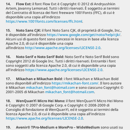
14. Flow Ext:
il font Flow Ext è Copyright © 2012 di Andryushkin
Artem, Jovanny Lemonad. Tutti i diritti riservati. È soggetto ai termini
del Contratto di licenza dei font freeware 1001Fonts (FFC), di cui è
disponibile una copia all'indirizzo
https://www.1001fonts.com/licenses/ffc.html
.
15. Noto Sans CJK
:
il font Noto Sans CJK, di proprietà di Google, Inc.,
è disponibile all'indirizzo
https://www.google.com/get/noto/help/cjk/
.
Alcuni usi di questo font sono concessi in licenza in base alla licenza
Apache 2.0, di cui è disponibile una copia
all’indirizzo
http://www.apache.org/licenses/LICENSE-2.0
.
16. Noto Serif e Noto Serif Bold:
Noto Serif e Noto Serif Bold sono
Copyright 2012 di Google Inc. Tutti i diritti riservati. Entrambi i font
sono soggetti alla licenza Apache 2.0, di cui è disponibile una copia
all'indirizzo
https://www.apache.org/licenses/LICENSE-2.0
.
17. Mikachan e Mikachan Bold
: i font Mikachan e Mikachan Bold
sono disponibili all'indirizzo
https://mikachan-font.com/
. Il loro autore
è Mikachan
mikachan_font@hotmail.com
e sono ciascuno Copyright ©
2001-2005 di Mikachan
mikachan_font@hotmail.com
.
18. WenQuanYi Micro Hei Mono:
il font WenQuanYi Micro Hei Mono
è Copyright © 2007 di Google Corp. e Copyright © 2008-2009 di
Consiglio di fondazione di WenQuanYi, ed è soggetto ai termini della
licenza Apache 2.0, di cui è disponibile una copia all'indirizzo
https://www.apache.org/licenses/LICENSE-2.0
.
19. Avenir® TPro-Medium e MorePro – WideMedium
sono usati su