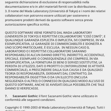
seguente dichiarazione di esclusione di responsabilità nella
documentazione e/o in altri materiali forniti con la distribuzione.
Il nome del Wada Laboratory (Università di Tokyo) e i nomi dei relativi
collaboratori non potranno essere utilizzati per sostenere o
promuovere prodotti derivati ​​da questo software senza previa
autorizzazione specifica scritta.
QUESTO SOFTWARE VIENE FORNITO DAL WADA LABORATORY
(UNIVERSITÀ DI TOKYO) E RISPETTIVI COLLABORATORI "COSÌ COM'È", E
QUALUNQUE GARANZIA ESPLICITA O IMPLICITA, IVI COMPRESE, IN VIA
ESEMPLIFICATIVA, LE GARANZIE DI COMMERCIABILITÀ E IDONEITÀ A
UNO SCOPO PARTICOLARE, È ESCLUSA. IN NESSUN CASO IL
LABORATORIO O I RISPETTIVI COLLABORATORI SARANNO
RESPONSABILI DI ALCUN DANNO DIRETTO, INDIRETTO, ACCIDENTALE,
SPECIALE, ESEMPLARE O CONSEQUENZIALE (IVI COMPRESI, IN VIA
ESEMPLIFICATIVA, LA FORNITURA DI BENI O SERVIZI SOSTITUTIVI, LA
PERDITA DI UTILIZZO, DATI O PROFITTI O L'INTERRUZIONE DI ATTIVITÀ
COMMERCIALE), A PRESCINDERE DALLA SUA CAUSA E DA QUALSIASI
TEORIA DI RESPONSABILITÀ, DERIVANTI DAL CONTRATTO, DA
RESPONSABILITÀ OGGETTIVA O DA UN ILLECITO (INCLUSA
NEGLIGENZA O ALTRO) O CONNESSO IN QUALSIASI MODO ALL'USO DI
QUESTO SOFTWARE, ANCHE SE AVVISATI DELLA POSSIBILITÀ CHE TALE
DANNO SI VERIFICASSE.
7
.
Sazanami Gothic:
il font Sazanami Gothic viene utilizzato in
conformità alle seguenti condizioni.
Copyright © 1990-2003 di Wada Laboratory (Università di Tokyo). Tutti i