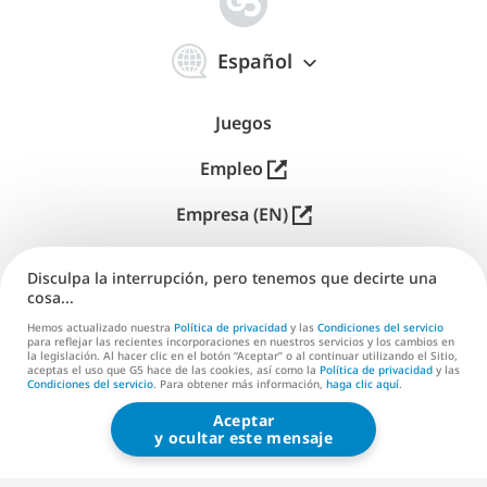
简
体
Español
中
文
Juegos
Empleo
Empresa (EN)
Editores (EN)
Disculpa la interrupción, pero tenemos que decirte una
cosa...
Soporte
Hemos actualizado nuestra
Política de privacidad
y las
Condiciones del servicio
para reflejar las recientes incorporaciones en nuestros servicios y los cambios en
Contáctanos (EN)
la legislación. Al hacer clic en el botón “Aceptar” o al continuar utilizando el Sitio,
aceptas el uso que G5 hace de las cookies, así como la
Política de privacidad
y las
Condiciones del servicio
. Para obtener más información,
haga clic aquí
.
Aceptar
G5 ENTERTAINMENT ®
y ocultar este mensaje
© 2026 G5 Entertainment AB
Condiciones del servicio