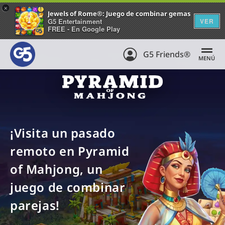
+
Jewels of Rome®: Juego de combinar gemas
G5 Entertainment
VER
FREE - En Google Play
G5 Friends®
MENÚ
¡Visita un pasado
remoto en Pyramid
of Mahjong, un
juego de combinar
parejas!