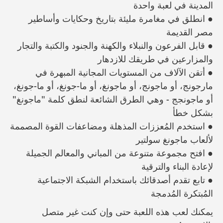
المدينة في لعبة واحدة
● انطلق في مغامرة مليئة بتاريخ وحكايات وأساطير
مصر القديمة
● قابل الفرعون والنبلاء والكهنة والجنود والكتبة والتجار
والمزارعين في طريقك للازدهار
● أتقن الآلاف من المستويات المجانية المبهرة في
مارجونج، أو ماجونج، أو ماجونغ، أو ما-جونغ، أو ما-جونغ،
أو ماجونجج - وهي الطرق الشائعة لنطق كلمة "ماجونغ"
بشكل خطأ
● استخدم المُعززات المذهلة ومضاعفات القوة المصممة
لألعاب ماجونغ سولتير
● افتح مجموعة متنوعة من المباني والمعالم الجميلة
لإعادة البناء والترقية
● تابع تقدم أصدقائك باستخدام الشبكة الاجتماعية
المُبتكرة المُدمجة
يمكنك لعب هذه اللعبة حتى وإن كنت غير متصل