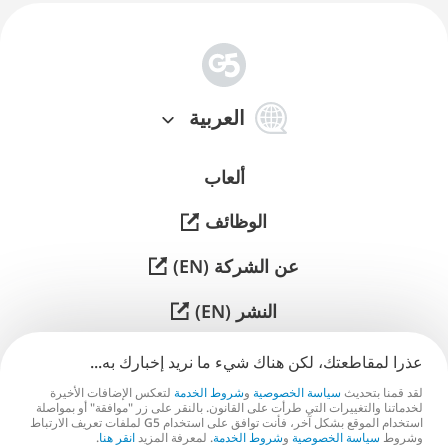
简
体
العربية
中
文
ألعاب
الوظائف
عن الشركة (EN)
النشر (EN)
الدعم
عذرا لمقاطعتك، لكن هناك شيء ما نريد إخبارك به...
لقد قمنا بتحديث
سياسة الخصوصية
و
شروط الخدمة
لتعكس الإضافات الأخيرة
تواصل معنا (EN)
لخدماتنا والتغييرات التي طرأت على القانون. بالنقر على زر "موافقة" أو بمواصلة
استخدام الموقع بشكل آخر، فأنت توافق على استخدام G5 لملفات تعريف الارتباط
وشروط
سياسة الخصوصية
و
شروط الخدمة
. لمعرفة المزيد
انقر هنا
.