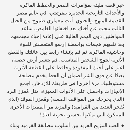
عبر قصة مليئة بمؤامرات القصر والخطط الماكرة
والأحداث التاريخية الجديرة بنفرتيتي، في عالم مصر
القديمة المبهج والحيوي. أنت معماري طموح من الجيل
الثالث تبحث عن أختك بعد اختفائها الغامض. ساعد
المواطنين ذوي الهمم العالية على إعادة إحياء مجتمعهم
بعد تلقيهم هجمات بواسطة إرسو المتعطش للقوة
وحاشيته الماكرة. ثم قم بإنشاء رابط بين عائلتك والقطع
الأثرية لتتوج الشخص المناسب. قم بتغيير أرض خصبة،
اعثر على أختك المفقودة وحافظ على القطعة الأثرية
بعيدًا عن قوى الشر لضمان أن الحظ يخدم مصلحة
مستوطنيك مرة أخرى! في طريقك للازدهار، اجمع
الإنجازات واحصل على الأدوات المميزة، مثل مُعزز النرد
(الذي يخرجك من المواقف الصعبة) ومُعزز المَوقد (الذي
يُفجر العديد من القراميد) والمزيد من المميزات الأخرى
المبتكرة التي يمكنها تحسين تجربة لعبك!
● العب المزيج الفريد بين أسلوب مطابقة القرميد وبناء