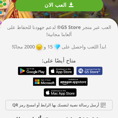
العب الان
العب عبر متجر
G5 Store®
لدعم جهودنا للحفاظ على
ألعابنا مجانية!
ابدأ اللعب واحصل على
15
و
2000
مجانًا!
متاح أيضًا على:
أرسل رسالة نصية لنفسك بها الرابط أو امسح رمز QR