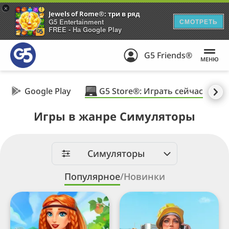
+
Jewels of Rome®: три в ряд
G5 Entertainment
СМОТРЕТЬ
FREE - На Google Play
G5 Friends®
МЕНЮ
Google Play
G5 Store®: Играть сейчас
Игры в жанре Симуляторы
Симуляторы
Популярное
/
Новинки
Harvest
Virtual
Land
City
Playground®:
Строительный