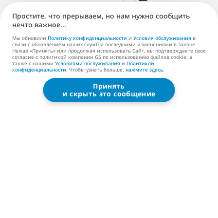
Простите, что прерываем, но нам нужно сообщить
Паблишинг (EN)
нечто важное...
Поддержка
Мы обновили
Политику конфиденциальности
и
Условия обслуживания
в
связи с обновлением наших служб и последними изменениями в законе.
Нажав «Принять» или продолжая использовать Сайт, вы подтверждаете свое
Контакты (EN)
согласие с политикой компании G5 по использованию файлов cookie, а
также с нашими
Условиями обслуживания
и
Политикой
конфиденциальности
. Чтобы узнать больше,
нажмите здесь
.
Принять
G5 ENTERTAINMENT ®
и скрыть это сообщение
© 2026 G5 Entertainment AB
Условия обслуживания
Политика конфиденциальности
Условия обслуживания магазина G5