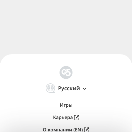
简
体
Русский
中
文
Игры
Карьера
О компании (EN)