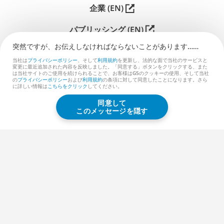
企業 (EN)
パブリッシング (EN)
突然ですが、お伝えしなければな⁠ら⁠な⁠い⁠こ⁠と⁠があ⁠り⁠ま⁠す⁠…⁠…
サポート
当社は
プライバシーポリシー
、そして
利用規約
を更新し、法的な面で当社のサービスと
変更に最近追加された内容を反映しました。「同意する」ボタンをクリックする、また
お問い合わせ (EN)
は当社サイトのご使用を続けられることで、お客様はG5のクッキーの使用、そして当社
の
プライバシーポリシー
および
利用規約
の条項に対して同意したことになります。さら
に詳しい情報は
こちらをクリック
してください。
同意して
G5 ENTERTAINMENT ®
このメッセージを隠す
© 2026 G5 Entertainment AB
利用規約
プライバシーポリシー
G5ストア利用規約