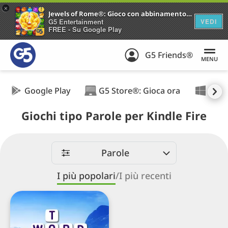
+
Jewels of Rome®: Gioco con abbinamento di gemme
G5 Entertainment
VEDI
FREE - Su Google Play
G5 Friends®
MENU
Google Play
G5 Store®: Gioca ora
Win
Giochi tipo Parole per Kindle Fire
Parole
I più popolari
/
I più recenti
Wordplay:
Exercise
your
brain™