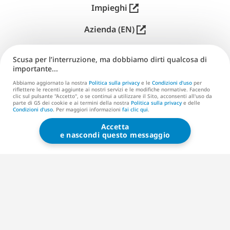
Impieghi
Azienda (EN)
Distribuzione (EN)
Scusa per l’interruzione, ma dobbiamo dirti qualcosa di
importante...
Supporto
Abbiamo aggiornato la nostra
Politica sulla privacy
e le
Condizioni d'uso
per
riflettere le recenti aggiunte ai nostri servizi e le modifiche normative. Facendo
Contatti (EN)
clic sul pulsante "Accetto", o se continui a utilizzare il Sito, acconsenti all'uso da
parte di G5 dei cookie e ai termini della nostra
Politica sulla privacy
e delle
Condizioni d'uso
. Per maggiori informazioni
fai clic qui
.
Accetta
G5 ENTERTAINMENT ®
e nascondi questo messaggio
© 2026 G5 Entertainment AB
Condizioni d’uso
Politica sulla privacy
Condizioni d’uso del Negozio G5