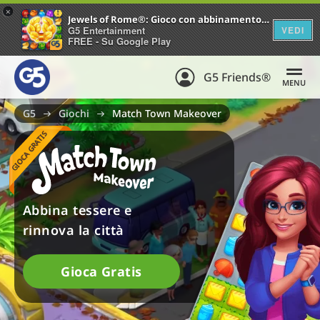
+
Jewels of Rome®: Gioco con abbinamento di gemme
G5 Entertainment
VEDI
FREE - Su Google Play
G5 Friends®
MENU
G5
Giochi
Match Town Makeover
GIOCA GRATIS
Abbina tessere e
rinnova la città
Gioca Gratis