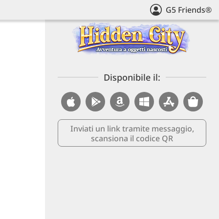
G5 Friends®
Disponibile il:
Inviati un link tramite messaggio,
scansiona il codice QR