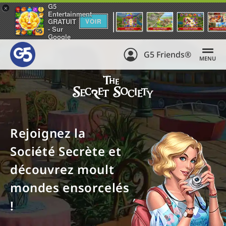
G5
+
Entertainment
GRATUIT
VOIR
- Sur
Google
Play
G5 Friends®
MENU
Rejoignez la
Société Secrète et
découvrez moult
mondes ensorcelés
!