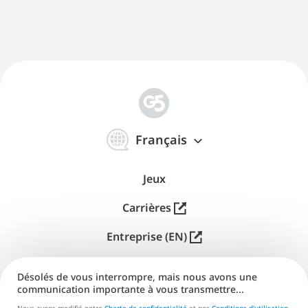
简
体
Français
中
文
Jeux
Carrières
Entreprise (EN)
Distribution (EN)
Désolés de vous interrompre, mais nous avons une
communication importante à vous transmettre...
Aide