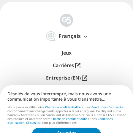
Qu’est-ce qu’un jeu de merge ?
Un jeu de merge repose sur une seule action :
combiner deux objets identiques pour en obtenir un
简
meilleur. Deux pousses deviennent un arbre. Deux
体
Français
中
petites pièces deviennent une plus grande. Répétez la
文
boucle et le plateau se remplit d’objets de plus en
Jeux
plus puissants, pendant que vous gérez l’espace et le
timing.
Carrières
Si vous avez joué au match-3, le rythme vous
Entreprise (EN)
semblera familier — mais le merge récompense la
réflexion plutôt que la vitesse. Vous ne courez pas
Distribution (EN)
Désolés de vous interrompre, mais nous avons une
après le chrono ; vous construisez vers un objectif.
communication importante à vous transmettre...
C’est tout l’attrait. La boucle se comprend en une
Aide
Nous avons modifié notre
Charte de confidentialité
et nos
Conditions d'utilisation
minute et devient étonnamment profonde dès que
conformément aux changements apportés à la loi en vigueur. En cliquant sur le
Nous contacter (EN)
bouton « Accepter » ou en continuant d'utiliser le Site, vous autorisez G5 à utiliser
vous enchaînez les fusions et luttez pour la place sur
des cookies et acceptez notre
Charte de confidentialité
et nos
Conditions
un plateau encombré.
d'utilisation
.
Cliquez ici
pour plus d'informations.
Accepter