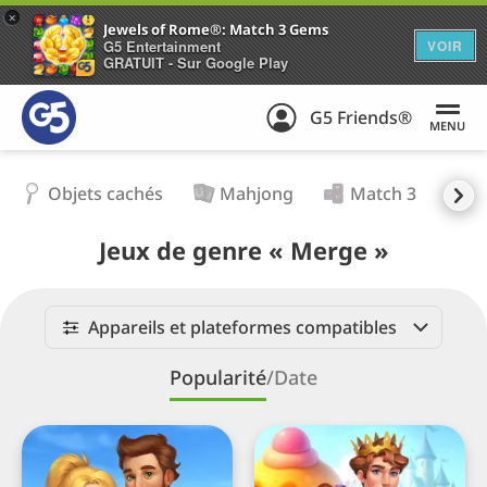
+
Jewels of Rome®: Match 3 Gems
G5 Entertainment
VOIR
GRATUIT - Sur Google Play
G5 Friends®
MENU
Objets cachés
Mahjong
Match 3
S
Jeux de genre « Merge »
Appareils et plateformes compatibles
Popularité
/
Date
Tropical
Fairyland
Merge
·
Un