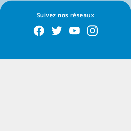
Parcourir tous les jeux par plateforme
Suivez nos réseaux
Jeux sur Kindle Fire
Jeux sur iPad
Jeux sur iPhone
Jeux sur Google Play
Jeux sur Windows
Jeux sur Mac
Chaque jeu de merge ici est gratuit et prêt à
télécharger — sur PC, Mac, iPhone, iPad, Android et
appareils Amazon. Choisissez un titre, touchez le
badge de la boutique pour votre appareil, et vous
fusionnez en quelques minutes.