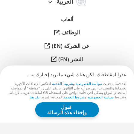
体
العربية
中
文
ألعاب
الوظائف
عن الشركة (EN)
النشر (EN)
الدعم
عذرا لمقاطعتك، لكن هناك شيء ما نريد إخبارك به...
لقد قمنا بتحديث
سياسة الخصوصية
و
شروط الخدمة
لتعكس الإضافات الأخيرة
تواصل معنا (EN)
لخدماتنا والتغييرات التي طرأت على القانون. بالنقر على زر "موافقة" أو بمواصلة
استخدام الموقع بشكل آخر، فأنت توافق على استخدام G5 لملفات تعريف الارتباط
وشروط
سياسة الخصوصية
و
شروط الخدمة
. لمعرفة المزيد
انقر هنا
.
قبول
G5 ENTERTAINMENT ®
وإخفاء هذه الرسالة
© 2026 G5 Entertainment AB
شروط الخدمة
سياسة الخصوصية