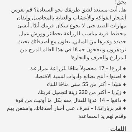
بحق!
هل أنت مستعد لشق طريقك نحو السعادة؟ قم بغرس
أشجار الفواكه والأعشاب والعناية بالمحاصيل وإتقان
مهارات الصيد حتى لا يجوع سكان قريتك أبدًا. أنشئ
مخطط قرية مناسب للزراعة بحظائر وورش عمل
جديدة وغيرها من المباني. تعاون مع أصدقائك بحيث
تزدهرون وتنجحون جميعًا في هذا العالم المرح من
المزارع والحرف والتجارة!
● ازرع! – 17 محصولاً متاحًا للزراعة بمزارعك
● اصنع! - أنتج بضائع وأدوات لتنمية الاقتصاد
● شيّد! - أكثر من 55 مبنى متاحًا للبناء
● زيّن! – أكثر من 220 زينة لتجميل قريتك
● دافع! – 14 عدوًا للقتال معه بكل ما أوتيت من قوة
● قم بزياراتك! – تعرف على أخبار أصدقائك واستعن بهم
وقدم لهم يد المساعدة
اللغات